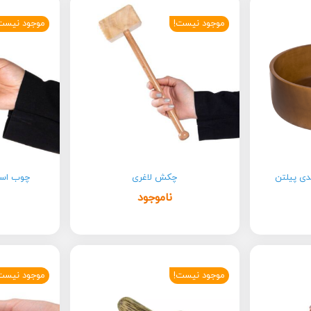
موجود نیست!
موجود نیست
دی پیلتن
چکش لاغری
چوب استیک age
ناموجود
موجود نیست!
موجود نیست