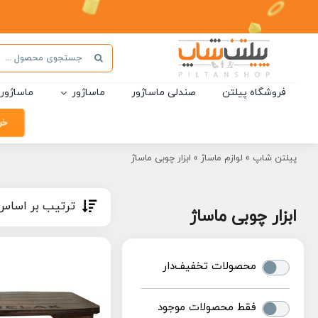
Ski
t
conten
جستجو
برای:
فروشگاه پیلتن
صندلی ماساژور
ماساژور
ماساژور 
خر
پیلتن شاپ
»
لوازم ماساژ
»
ابزار چوبی ماساژ
ترتیب بر اساس
ابزار چوبی ماساژ
محصولات تخفیف‌دار
فقط محصولات موجود