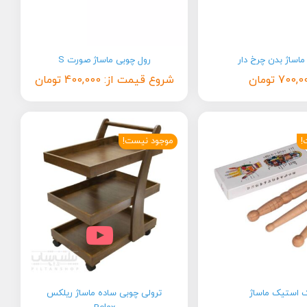
اساژ بدن چرخ دار
رول چوبی ماساژ صورت S
700,0
تومان
شروع قیمت از:
400,000
تومان
!
موجود نیست!
 استیک ماساژ
ترولی چوبی ساده ماساژ ریلکس