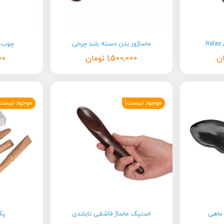
R
ماساژور بدن دسته بلند چرخی
چوب م
ن
1,500,000
تومان
00
موجود نیست!
موجود نیست
ماهی
استیک ماساژ قاشقی تایلندی
پک