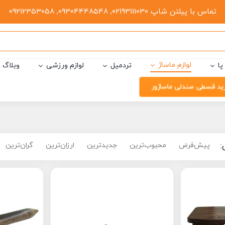
تماس با پیلتن شاپ 02193111030, 09304448548, 09212353058
لوازم ماساژ
پا
تردمیل
لوازم ورزشی
وبلاگ
ید قسطی صندلی ماساژور
:
پیش‌فرض
محبوب‌ترین
جدیدترین
ارزان‌ترین
گران‌ترین