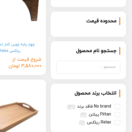
محدوده قیمت
چهار پایه چوبی کنار ت
جستجو نام محصول
ریلکس Relax
شروع قیمت از:
3,580,000
تومان
انتخاب برند محصول
No brand فاقد برند
538
Piltan پیلتن
221
Relax ریلکس
161