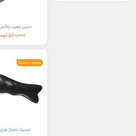
سینی چوبی ریلکس elax
580,000
توما
موجود نیست!
استیک ماساژ طرح 