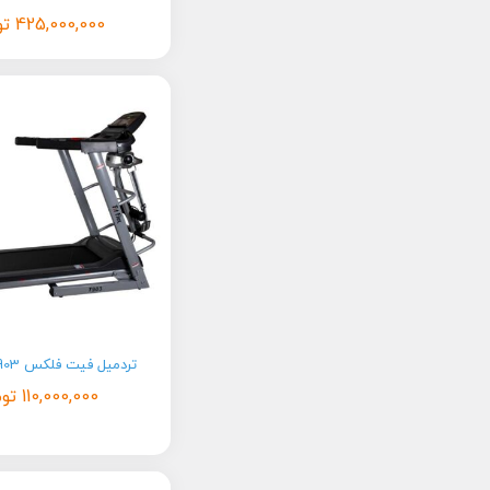
425,000,000
تو
تردمیل فیت فلکس Fit Flex T903
110,000,000
توم