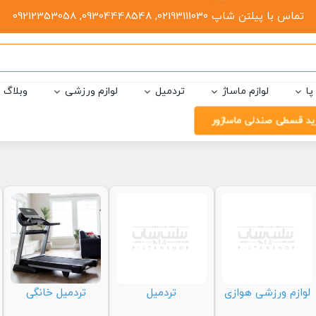
تماس با پیلتن شاپ 02193111030, 09304448548, 09212353058
پا
لوازم ماساژ
تردمیل
لوازم ورزشی
وبلاگ
ید قسطی صندلی ماساژور
لوازم ورزشی هوازی
تردمیل
تردمیل خانگی