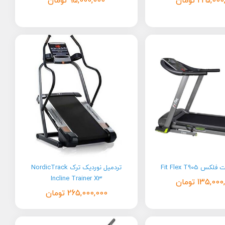
225,000
تومان
95,000,000
تومان
 Fit Flex T905
تردمیل نوردیک ترک NordicTrack
Incline Trainer X3
135,000
تومان
265,000,000
تومان