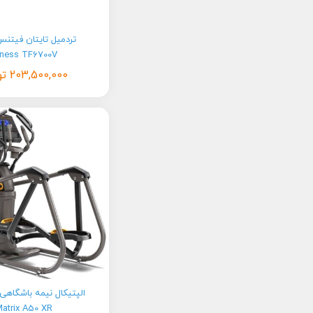
tness TF6700V
203,500,000
تو
الپتیکال نیمه باشگاهی
atrix A50 XR