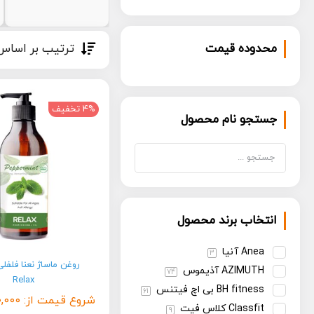
محدوده قیمت
ترتیب بر اساس
4% تخفیف
جستجو نام محصول
انتخاب برند محصول
Anea آنیا
3
روغن ماساژ نعنا فلفل
AZIMUTH آذیموس
74
Relax
BH fitness بی اچ فیتنس
61
شروع قیمت از:
,000
Classfit کلاس فیت
9