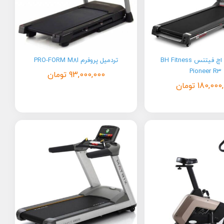
تردمیل بی اچ فیتنس BH Fitness
تردمیل پروفرم PRO-FORM M8I
Pioneer R3
93,000,000
تومان
180,000
تومان