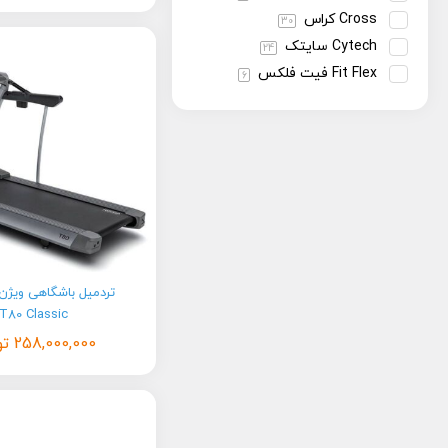
Cross کراس
30
Cytech سایتک
24
Fit Flex فیت فلکس
6
Housefit هاوس فیت
23
Matrix ماتریکس
7
NordicTrack نوردیک ترک
8
Pro I Fit پرو آی فیت
14
PRO-FORM پروفرم
6
ProFitness پروفیتنس
21
Proteus پروتئوس
85
Relax ریلکس
161
T80 Classic
Titan Fitness تایتان فیتنس
258,000,000
تو
50
TRX WORLD تی آر ایکس ورلد
75
TS sport تی اس اسپرت
4
VISION ویژن
2