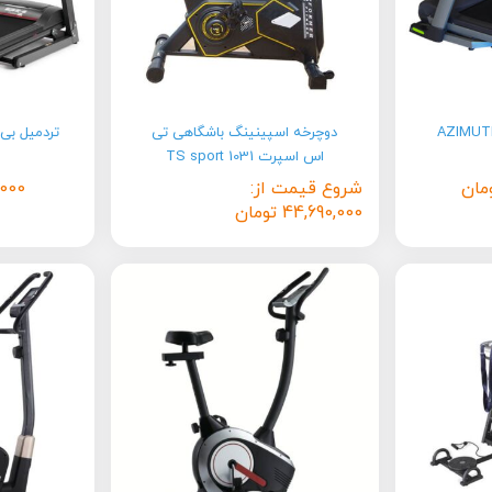
یموس AZIMUTH AZ
دوچرخه اسپینینگ باشگاهی تی
اس اسپرت 1031 TS sport
مان
شروع قیمت از:
,000
44,690,000
تومان