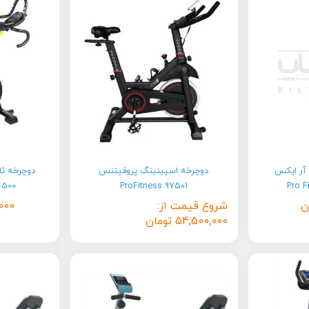
 آر ایکس
دوچرخه اسپینینگ پروفیتنس
 500
ProFitness 97501
ن
شروع قیمت از:
000
54,500,000
تومان