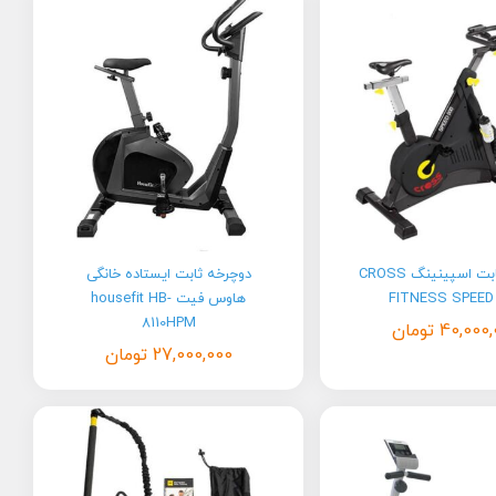
دوچرخه ثابت اسپینینگ CROSS
دوچرخه ثابت ایستاده خانگی
FITNESS SPEED
هاوس فیت housefit HB-
8110HPM
40,000,
تومان
27,000,000
تومان