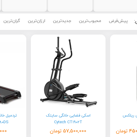
:
پیش‌فرض
محبوب‌ترین
جدیدترین
ارزان‌ترین
گران‌ترین
ی ریلکس
اسکی فضایی خانگی سایتک
تردمیل خان
680DS
Cytech CT1902T
450
تومان
57,500,000
تومان
,000