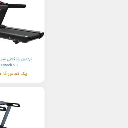
تردمیل تایوانی
15
دوچرخه ثابت تایتان فیتنس
18
دوچرخه ثابت هاوس فیت
17
تردمیل باشگاهی سای
Cytech V12
یک تماس تا خ