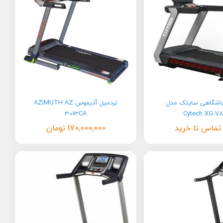
باشگاهی سایتک مدل
تردمیل آذیموس AZIMUTH AZ
3013CA
Cytech XG-V
تماس تا خرید
170,000,000
تومان