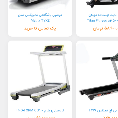
ثابت ایستاده تایتان
تردمیل باشگاهی ماتریکس مدل
Matrix T7XE
58,900,
تومان
یک تماس تا خرید
بی اچ فیتنس F2W
تردمیل پروفرم PRO-FORM QS9.0