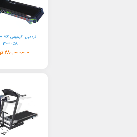
تردمیل آذ
3032CA
280,000,000
تو