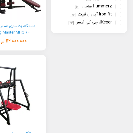
Hummerz هامرز
10
Iron fit آیرون فیت
106
JKexer جی کی اکسر
24
دستگاه بدنسازی استر
Marshal Fitness مارشال
g Master MHG1601
فیتنس
19
112,000,000
توم
No brand فاقد برند
538
PSD پی اس دی
108
Strong Master استرانگ مستر
27
technofit تکنو فیت
14
Toral Sport تورال اسپرت
34