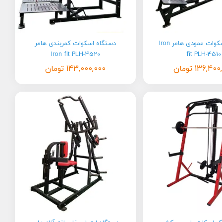
دستگاه اسکوات عمودی هامر Iron
دستگاه اسکوات کمربندی هامر
Iron fit PLH-4520
fit PLH-4510
136,400
تومان
143,000,000
تومان