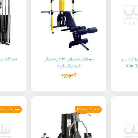
نگی با کراس و
دستگاه بدنسازی 21 کاره خانگی
رس پا آیرون فیت Iron fit
داینامیک فیت
ناموجود
موجود نیست!
موجود نیست