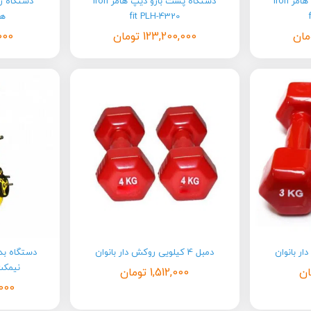
دستگاه پرس پا عمودی هامر Iron
دستگاه پشت بازو دیپ هامر Iron
دستگاه ر
fit PLH-4320
هامر
مان
123,200,000
تومان
000
دمبل 4 کیلویی روکش دار بانوان
نیمکت 
ان
1,512,000
تومان
000