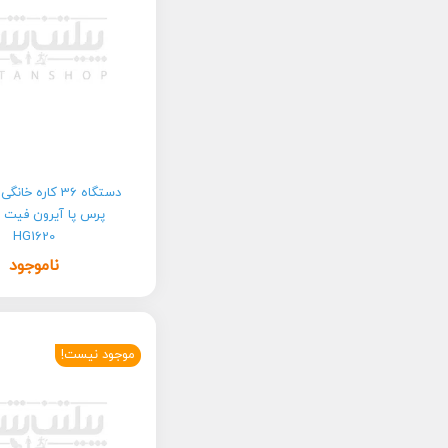
دستگاه 36 کاره خا
پ
HG1620
ناموجود
موجود نیست!