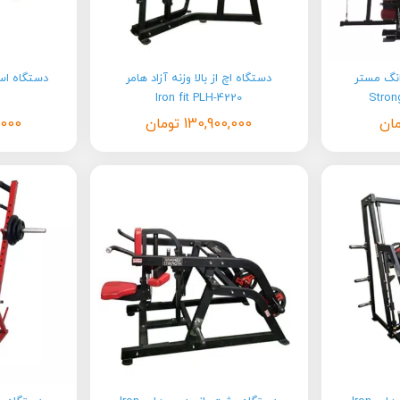
انگ مستر
دستگاه اچ از بالا وزنه آزاد هامر
Iron fit PLH-4220
Stron
ان
130,900,000
تومان
,000