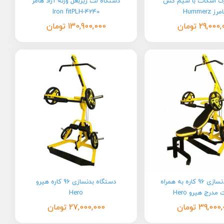
ک اسکات با سیم کش
دستگاه لت زیربغل وزنه آزاد هامر
ز Hummerz
Iron fitPLH-4240
29,000,
تومان
130,900,000
تومان
دستگاه بدنسازی 96 کاره به همراه
دستگاه بدنسازی 96 کاره هیرو
مدرج هیرو Hero
Hero
39,000,
تومان
27,000,000
تومان