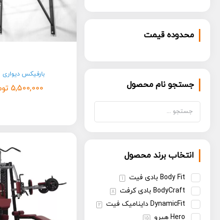
محدوده قیمت
بارفیکس دیواری PSD
جستجو نام محصول
5,500,000
توم
انتخاب برند محصول
Body Fit بادی فیت
1
BodyCraft بادی کرفت
8
DynamicFit داینامیک فیت
2
Hero هیرو
15