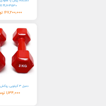
fit PLH-4530
167,200,000
تو
دمبل 3 کیلویی روکش دار بانوان
1,134,000
توم