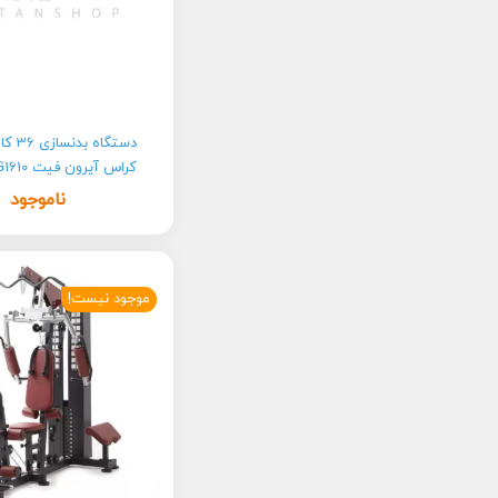
دستگاه 
کراس آیرون فیت Iron fit HG1610
ناموجود
موجود نیست!