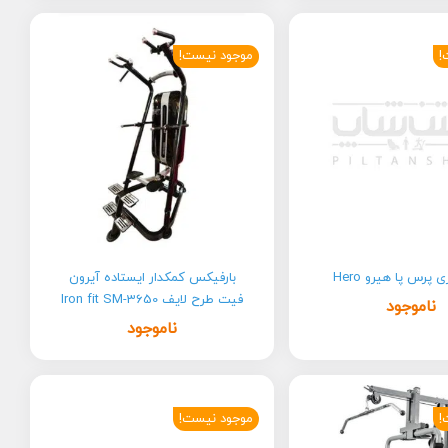
!
موجود نیست!
پرس پا هیرو Hero
بارفیکس کمکدار ایستاده آیرون
فیت طرح لایف Iron fit SM-3650
ناموجود
ناموجود
!
موجود نیست!