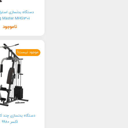
دستگاه بدنسازی استر
g Master MHG1301
ناموجود
موجود نیست!
دستگاه بدنسازی چند ک
اکسر 9980