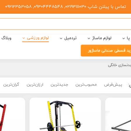
تماس با پیلتن شاپ 02193111030, 09304448548, 09212353058
لوازم ورزشی
پا
لوازم ماساژ
تردمیل
وبلاگ
ید قسطی صندلی ماساژور
بدنسازی خانگی
:
پیش‌فرض
محبوب‌ترین
جدیدترین
ارزان‌ترین
گران‌ترین