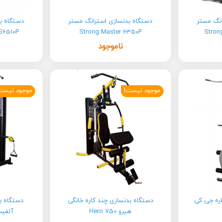
انگ مستر
دستگاه بدنسازی استرانگ مستر
دستگاه ب
G6510P
Strong Master 6350P
Stron
ناموجود
موجود نیست!
موجود نیست
اره جی کی
دستگاه بدنسازی چند کاره خانگی
دستگاه ب
هیرو Hero 750
آلفیت Gym Allfit