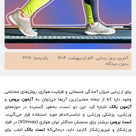
آخرین بروز رسانی: 8ام اردیبهشت, 1404
بازدیدها: 4217
on
بدون دیدگاه
آزمون
بروس
و
بالک
برای ارزیابی میزان آمادگی جسمانی و ظرفیت هوازی، روش‌های مختلفی
:
تست‌های
وجود دارد که از جمله معتبرترین آن‌ها می‌توان به
آزمون بروس
و
استاندارد
آزمون بالک
اشاره کرد. این دو تست، به‌طور گسترده در حوزه‌های
برای
ورزشی، پزشکی ورزشی و تناسب‌اندام مورد استفاده قرار می‌گیرند.
ارزیابی
توان
تست بروس
بیشتر برای سنجش حداکثر توان هوازی (VO2max) در افراد
هوازی
ورزشکار و غیرورزشکار کاربرد دارد، درحالی‌که
تست بالک
اغلب برای