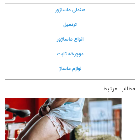
صندلی ماساژور
تردمیل
انواع ماساژور
دوچرخه ثابت
لوازم ماساژ
مطالب مرتبط