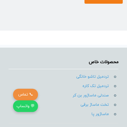
محصولات خاص
بازگشت به بالا
تردمیل تاشو خانگی
تردمیل تک کاره
📞 تماس
صندلی ماساژور بن کر
تخت ماساژ برقی
💬 واتساپ
ماساژور پا