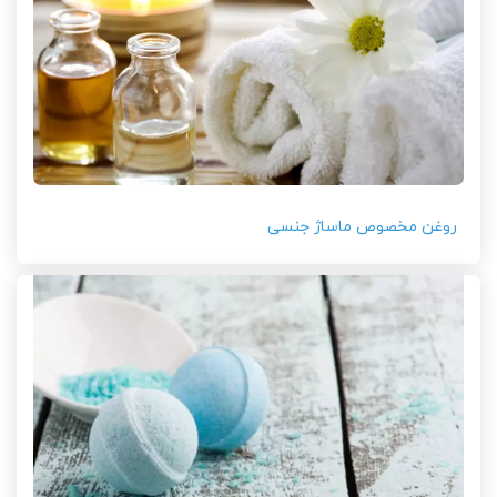
روغن مخصوص ماساژ جنسی