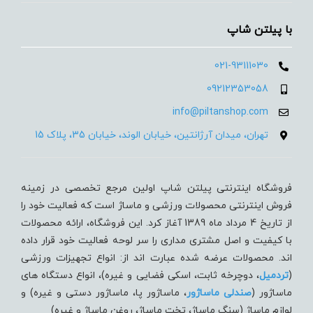
با پیلتن شاپ
021-93111030
09212353058
info@piltanshop.com
تهران، میدان آرژانتین، خیابان الوند، خیابان 35، پلاک 15
فروشگاه اینترنتی پیلتن شاپ اولین مرجع تخصصی در زمینه
فروش اینترنتی محصولات ورزشی و ماساژ است که فعالیت خود را
از تاریخ 4 مرداد ماه 1389 آغاز کرد. این فروشگاه، ارائه محصولات
با کیفیت و اصل مشتری مداری را سر لوحه فعالیت خود قرار داده
اند. محصولات عرضه شده عبارت اند از: انواع تجهیزات ورزشی
(
تردميل
، دوچرخه ثابت، اسکی فضایی و غیره)، انواع دستگاه های
ماساژور (
صندلی ماساژور
، ماساژور پا، ماساژور دستی و غیره) و
لوازم ماساژ (سنگ ماساژ، تخت ماساژ، روغن ماساژ و غیره)