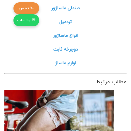
صندلی ماساژور
📞 تماس
💬 واتساپ
تردمیل
انواع ماساژور
دوچرخه ثابت
لوازم ماساژ
مطالب مرتبط