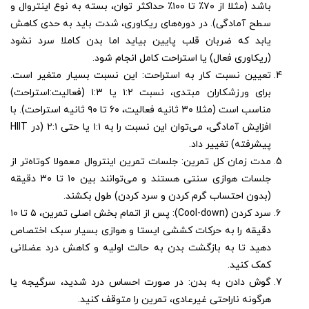
باشد (مثلا از ۷۰٪ تا ۱۰۰٪ حداکثر توان، بسته به نوع اینتروال و
سطح آمادگی). در دوره‌های ریکاوری، شدت باید به حدی کاهش
یابد که ضربان قلب پایین بیاید اما بدن کاملا سرد نشود
(ریکاوری فعال) یا استراحت کامل انجام شود.
تعیین نسبت کار به استراحت: این نسبت بسیار متغیر است.
برای ورزشکاران مبتدی، نسبت ۱:۲ یا ۱:۳ (فعالیت:استراحت)
مناسب است (مثلا ۳۰ ثانیه فعالیت، ۶۰ تا ۹۰ ثانیه استراحت). با
افزایش آمادگی، می‌توان این نسبت را به ۱:۱ یا حتی ۲:۱ (در HIIT
پیشرفته) تغییر داد.
مدت زمان کل تمرین: جلسات تمرین اینتروال معمولا کوتاه‌تر از
جلسات هوازی سنتی هستند و می‌توانند بین ۱۰ تا ۳۰ دقیقه
(بدون احتساب گرم کردن و سرد کردن) طول بکشند.
سرد کردن (Cool-down): پس از اتمام بخش اصلی تمرین، ۵ تا ۱۰
دقیقه را به حرکات کششی ایستا و هوازی بسیار سبک اختصاص
دهید تا به بازگشت بدن به حالت اولیه و کاهش درد عضلانی
کمک کنید.
گوش دادن به بدن: در صورت احساس درد شدید، سرگیجه یا
هرگونه ناراحتی غیرعادی، تمرین را متوقف کنید.