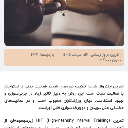
آخرین بروز رسانی: 11ام مرداد, 1405
بازدیدها: 2091
on
بدون دیدگاه
تمرین
اینتروال
چیست؟
+
تمرین اینتروال شامل ترکیب دوره‌های شدید فعالیت بدنی با استراحت
تفاوت
تمرین
یا فعالیت سبک است. این روش به دلیل تاثیر زیاد در چربی‌سوزی و
هیت
بهبود استقامت، میان ورزشکاران محبوب است و در فعالیت‌های
و
مختلفی مثل دویدن و دوچرخه‌سواری قابل اجراست.
اینتروال
تمرین HIIT (High-Intensity Interval Training) زیرمجموعه‌ای از
تمرینات اینتروال است که شدت بسیار بالا و دوره‌های استراحت