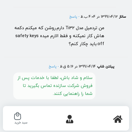
ساناز
1399/04/12 در 4:04 ب.ظ
- پاسخ
من تردمیل مدل Ti32 دارم.روشن که میکنم دکمه
هاش کار نمیکنه و فقط الارم میده safety keys
off.باید چکار کنم؟
پیلتن شاپ
1399/04/14 در 5:16 ق.ظ
- پاسخ
سلام و شاد باش، لطفا با خدمات پس از
فروش شرکت سازنده تماس بگیرید تا
شما را راهنمایی کنند.
عرشیا
1398/09/20 در 8:14 ق.ظ
- پاسخ
سبد خرید
من یک راه دارم.