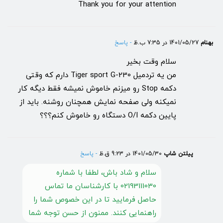
Thank you for your attention
بهنام
1401/05/27 در 7:35 ب.ظ
- پاسخ
سلام وقت بخیر
من یه تردمیل Tiger sport G-230 دارم که وقتی
دکمه Stop رو میزنم خاموش نمیشه فقط دیگه کار
نمیکنه ولی صفحه نمایش همچنان روشنه. باید از
پایین دکمه O/I دستگاه رو خاموش کنم؟؟؟
پیلتن شاپ
1401/05/30 در 9:23 ق.ظ
- پاسخ
سلام و شاد باش، لطفا با شماره
02193111030 با کارشناسان ما تماس
حاصل فرمایید تا در این خصوص شما را
راهنمایی کنند. ممنون از حسن توجه شما