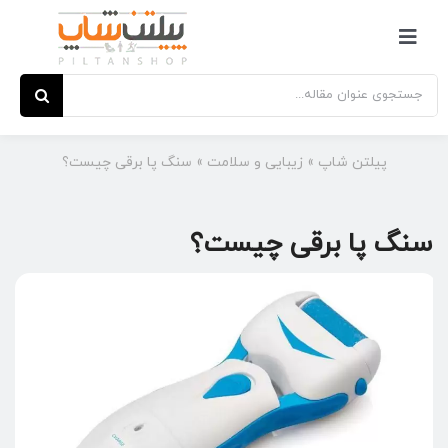
Ski
t
کنترلر
conten
صفحه‌بندی
جستجو
برای:
پیلتن شاپ
»
زیبایی و سلامت
»
سنگ پا برقی چیست؟
سنگ پا برقی چیست؟