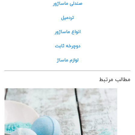
صندلی ماساژور
تردمیل
انواع ماساژور
دوچرخه ثابت
لوازم ماساژ
مطالب مرتبط