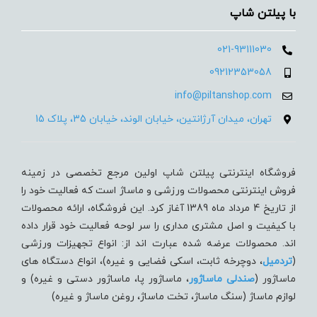
با پیلتن شاپ
021-93111030
09212353058
info@piltanshop.com
تهران، میدان آرژانتین، خیابان الوند، خیابان 35، پلاک 15
فروشگاه اینترنتی پیلتن شاپ اولین مرجع تخصصی در زمینه
فروش اینترنتی محصولات ورزشی و ماساژ است که فعالیت خود را
از تاریخ 4 مرداد ماه 1389 آغاز کرد. این فروشگاه، ارائه محصولات
با کیفیت و اصل مشتری مداری را سر لوحه فعالیت خود قرار داده
اند. محصولات عرضه شده عبارت اند از: انواع تجهیزات ورزشی
(
تردميل
، دوچرخه ثابت، اسکی فضایی و غیره)، انواع دستگاه های
ماساژور (
صندلی ماساژور
، ماساژور پا، ماساژور دستی و غیره) و
لوازم ماساژ (سنگ ماساژ، تخت ماساژ، روغن ماساژ و غیره)