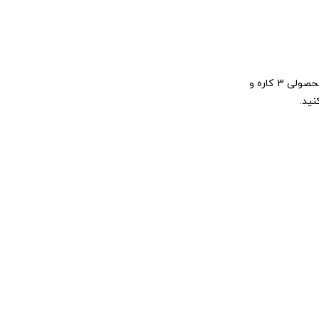
پانچو کوهنوردی برای افراد حرفه ای که علاقه مند به کوهنوردی در آب و هوای بارانی و برفی هستند مناسب می‌باشد. پانچو کوهنوردی TERRA HIKER محصولی 3 کاره و
نید.