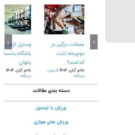
عضلات درگیر در
وسایل لازم برای
دوچرخه ثابت
باشگاه بدنسازی
کدامند؟
بانوان
18ام آبان, 1404
|
بدون
18ام آبان, 1404
|
بد
دیدگاه
دیدگاه
دسته بندی مقالات
ورزش با تردمیل
ورزش های هوازی