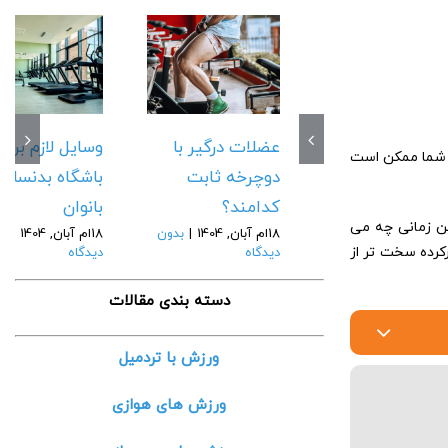
عضلات درگیر با
وسایل لازم برای
س شما ممکن است
دوچرخه ثابت
باشگاه بدنسازی
کدامند؟
بانوان
ین زمانی چه می
18ام آبان, 1404
|
بدون
18ام آبان, 1404
|
بد
رکرده سخت تر از
دیدگاه
دیدگاه
دسته بندی مقالات
ورزش با تردمیل
ورزش های هوازی