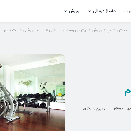
یون
ماساژ درمانی
ورزش
پیلتن شاپ
»
ورزش
»
بهترین وسایل ورزشی
»
لوازم ورزشی دست دوم
م
on
: 2452
بدون دیدگاه
لوازم
ورزشی
دست