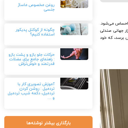
روغن مخصوص ماساژ
جنسی
 احساس می‌شود.
چگونه از کوکتل پدیکور
وه بر این، حجم بازار جهانی صندلی
استفاده کنیم؟
ی‌شود این بازار تا سال 2029 به بیش از 2.5 میلیارد دلار ارزش برسد، که خود
حرکات جلو بازو و پشت بازو
: راهنمای جامع برای عضلات
قدرتمند و خوش‌تراش
آموزش تصویری کار با
تردمیل : روشن کردن
تردمیل، دکمه شیب تردمیل
و …
بارگذاری بیشتر نوشته‌ها