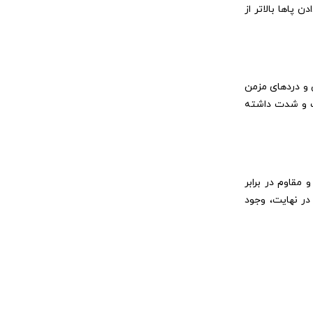
ن، تکنولوژی Zero Gravity (جاذبه صفر) با قرار دادن پاها بالاتر از
ی و دردهای مزمن
عت و شدت داشته
قاوم در برابر
یمنی و کیفیت محصول است. در نهایت، وجود