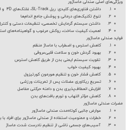
ویژگی‌های اصلی صندلی ماساژور
1. داشتن فناوری‌های کلیدی: ریل SL-Track، غلتک‌های 4D و اسکن هوشمند
2. تنوع تکنیک‌های درمانی و پوشش جامع اندام‌ها
3. داشتن سیستم گرمایش تخصصی، تنظیمات دستی و کنترل کاربردی
4. اهمیت کیفیت ساخت، روکش مرغوب و گواهینامه‌های استاندارد
فواید صندلی ماساژور
1. کاهش استرس و اضطراب با ماساژ منظم
2. بهبود گردش خون و سلامت قلبی‌عروقی
3. تقویت سیستم ایمنی بدن از طریق کاهش استرس
4. بهبود کیفیت خواب
5. کاهش فشار خون و تنظیم هورمون کورتیزول
6. تسریع ریکاوری عضلات پس از تمرینات ورزشی
7. افزایش انعطاف‌پذیری بدن و دامنه حرکتی مفاصل
8. کاهش مؤثر التهاب و تورم بافت‌های بدن
مضرات صندلی ماساژور
1. عوارض جانبی کوتاه‌مدت صندلی ماساژور
2. خطرات و ممنوعیت استفاده از صندلی ماساژور برای افراد با بیماری‌های خاص
3. آسیب‌های جسمی ناشی از تنظیم نادرست شدت ماساژ