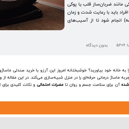
ی مانند ضربان‌ساز قلب یا پوکی
راد باید با رعایت شدت و زمان
در هر جلسه) انجام شود تا از آسیب‌های
on
520
بدون دیدگاه
با
فواید
و
مضرات
ا به خانه خود بیاورید؟ خوشبختانه امروز این آرزو با خرید صندلی ماساژو
صندلی
 ماساژ درمانی حرفه‌ای را در منزل شبیه‌سازی می‌کند. در این مقاله ا
ماساژور
بیشتر
‌شده
آن برای سلامت جسم و روان تا
مضرات احتمالی
و نکات کلیدی برای ا
آشنا
شوید