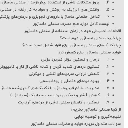
4. بروز مشکلات ناشی از استفاده بیش‌ازحد از صندلی ماساژور
5. واکنش‌های آلرژیک به روکش و مواد به کار رفته در صندلی
6. تداخل احتمالی ماساژ با داروهای تجویزی و درمان‌های پزشکی
لیست کامل موارد منع مصرف صندلی ماساژور
اقدامات احتیاطی مهم در زمان استفاده از صندلی ماساژور
چرا خرید صندلی ماساژور مهم است؟
چرا تکنیک‌های صندلی ماساژور برای افراد شاغل مفید است؟
فواید صندلی ماساژور برای کاهش درد
1. درمان و تسکین مؤثر کمردرد مزمن
2. تسکین دردهای شدید گردن و شانه ناشی از کار با کامپیوتر
3. کاهش فراوانی سردردهای تنشی و میگرنی
4. بهبود دردهای مفصلی و روماتیسمی
5. مدیریت علائم فیبرومیالژیا با تکنیک‌های کنترل‌شده ماساژ
6. کاهش فشار و تسکین درد عصب سیاتیک (سیاتالژیا)
7. تسکین و کاهش سفتی ناشی از دردهای آرتریت
از کجا صندلی ماساژور بخریم؟
نتیجه‌گیری و توصیه نهایی
سوالات متداول درباره فواید و مضرات صندلی ماساژور