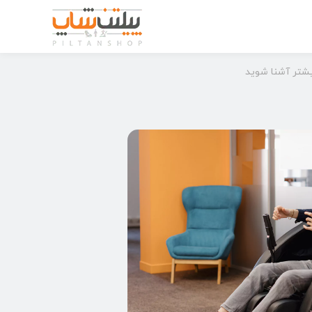
یشتر آشنا شوید