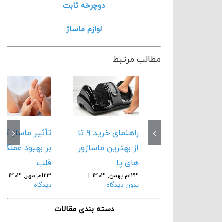
دوچرخه ثابت
لوازم ماساژ
مطالب مرتبط
راهنمای خرید 9 تا
تأثیر ماساژ کف
از بهترین ماساژور
بر بهبود عملکرد
های پا
قلب
23ام بهمن, 1403
|
23ام مهر, 1403
|
ب
بدون دیدگاه
دیدگاه
دسته بندی مقالات