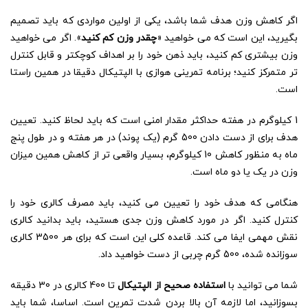
اگر کاهش وزن هدف شما باشد، یکی از اولین مواردی که باید تصمیم
بگیرید، این است که می خواهید «
چقدر وزن کم کنید
». اگر می خواهید
وزن بیشتری کم کنید، باید ذهن خود را بر اهداف کوچکتر و قابل کنترل
تر متمرکز کنید؛ برنامه تمرینی هوازی با الپتیکال دقیقا در همین راستا
است.
1 کیلوگرم در هفته حداکثر مقدار امنی است که باید لحاظ کنید. تعیین
هدف برای از دست دادن 500 گرم (یک پوند) در هر هفته و در طول پنج
ماه به منظور کاهش 10 کیلوگرم، بسیار واقعی تر از کاهش همین میزان
وزن در یک یا دو ماه است.
هنگامی که هدف خود را تعیین می کنید، باید مصرف کالری خود را
کنترل کنید. اگر در مورد کاهش وزن جدی هستید، باید بدانید کالری
نقش مهمی ایفا می کند. قاعده کلی این است که برای هر 3500 کالری
سوزانده شده، 500 گرم چربی از دست خواهید داد.
شما می توانید با
استفاده صحیح از الپتیکال
تا 400 کالری در 30 دقیقه
بسوزانید، اما لازمه آن بالا بردن شدت تمرین است. اساسا، شما باید