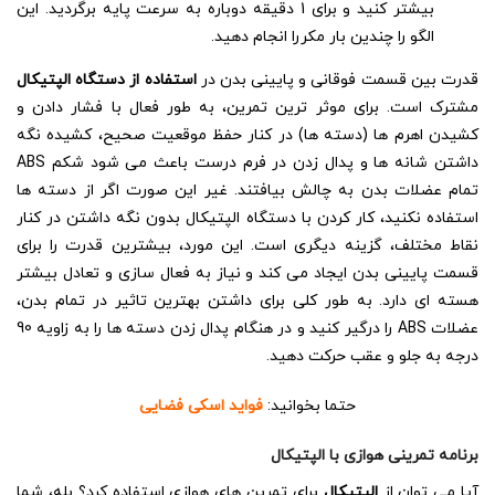
بیشتر کنید و برای 1 دقیقه دوباره به سرعت پایه برگردید. این
الگو را چندین بار مکررا انجام دهید.
قدرت بین قسمت فوقانی و پایینی بدن در
استفاده از دستگاه الپتیکال
مشترک است. برای موثر ترین تمرین، به طور فعال با فشار دادن و
کشیدن اهرم ها (دسته ها) در کنار حفظ موقعیت صحیح، کشیده نگه
داشتن شانه ها و پدال زدن در فرم درست باعث می شود شکم ABS
تمام عضلات بدن به چالش بیافتند. غیر این صورت اگر از دسته ها
استفاده نکنید، کار کردن با دستگاه الپتیکال بدون نگه داشتن در کنار
نقاط مختلف، گزینه دیگری است. این مورد، بیشترین قدرت را برای
قسمت پایینی بدن ایجاد می کند و نیاز به فعال سازی و تعادل بیشتر
هسته ای دارد. به طور کلی برای داشتن بهترین تاثیر در تمام بدن،
عضلات ABS را درگير کنيد و در هنگام پدال زدن دسته ها را به زاويه 90
درجه به جلو و عقب حرکت دهید.
حتما بخوانید:
فواید اسکی فضایی
برنامه تمرینی هوازی با الپتیکال
آیا می توان از
الپتیکال
برای تمرین های هوازی استفاده کرد؟ بله، شما