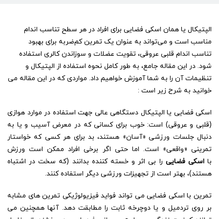
استفاده
از
الپتیکال
الپتیکال یا همان اسکی فضایی برای افراد در هر سطح تناسب اندام
و
تنظیمات
مناسب است و می‌تواند به عنوان یک تمرین کم‌ضربه برای بهبود
آن:
تناسب اندام قلبی عروقی، تقویت عضلات و سوزاندن کالری استفاده
راهنمای
شود. در این مقاله جامع، به طور کامل نحوه استفاده از الپتیکال و
جامع
برای
تنظیمات آن را به شما آموزش خواهیم داد. مواردی که در این مقاله می
مبتدیان
خوانید به شرح زیر است :
و
ورزشکاران
اسکی فضایی یا الپتیکال دستگاهی عالی جهت استفاده در موارد هوازی
(قلبی و عروقی) است: خوب برای کسانی که در معرض آسیب و یا به
دنبال جلسات ورزشی «آسان» هستند، بد برای هر کسی که خواستار
تمرینی «واقعی» است. اما حتی اگر برخی افراد ممکن است ورزش
با
اسکی فضایی
را بی اثر و خسته کننده بدانند (که سخت در اشتباه
هستند)، بهتر است از تجهیزات ورزشی دیگر استفاده کنند.
تمرین با اسکی فضایی می تواند فواید فیزیولوژیکی تمرین های مشابه
بر روی تردمیل و یا دوچرخه ثابت را مطابقت دهد. آنها همچنین می