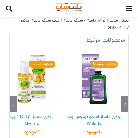
Ski
t
conten
پیلتن شاپ
»
لوازم ماساژ
»
سنگ ماساژ
»
ست سنگ ماساژ ریلکس
Relax H21TC
محصولات مرتبط
موجود نیست!
موجود نیست!
روغن ماساژ اسطوخودوس ولدا
روغن ماساژ آرنیکا آلورد
Alverde
Weleda
ناموجود
ناموجود