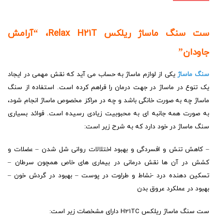
ست سنگ ماساژ ریلکس Relax H21T، “آرامش
جاودان”
سنگ ماساژ
یکی از لوازم ماساژ به حساب می آید که نقش مهمی در ایجاد
یک تنوع در ماساژ در جهت درمان را فراهم کرده است. استفاده از سنگ
ماساژ چه به صورت خانگی باشد و چه در مراکز مخصوص ماساژ انجام شود،
به صورت همه جانبه ای به محبوبیت زیادی رسیده است. فوائد بسیاری
سنگ ماساژ در خود دارد که به شرح زیر است:
– کاهش تنش و افسردگی و بهبود اختلالات روانی شل شدن – عضلات و
کشش در آن ها نقش درمانی در بیماری های خاص همچون سرطان –
تسکین دهنده درد -نشاط و طراوت در پوست – بهبود در گردش خون –
بهبود در عملکرد عروق بدن
ست سنگ ماساژ ریلکس H21TC دارای مشخصات زیر است: