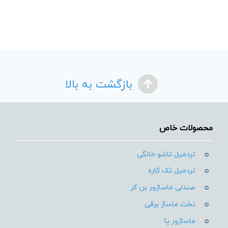
بازگشت به بالا
محصولات خاص
تردمیل تاشو خانگی
تردمیل تک کاره
صندلی ماساژور بن کر
تخت ماساژ برقی
ماساژور پا