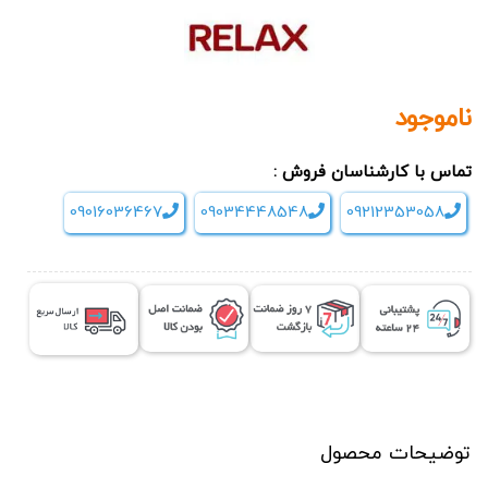
ناموجود
تماس با کارشناسان فروش :
09016036467
09034448548
09212353058
توضیحات محصول