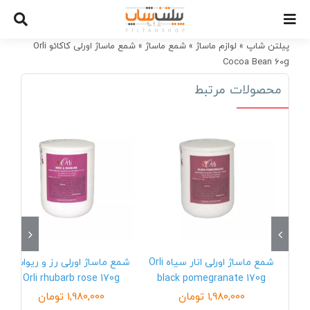
Ski
t
conten
پیلتن شاپ
»
لوازم ماساژ
»
شمع ماساژ
»
شمع ماساژ اورلی کاکائو Orli
Cocoa Bean 60g
محصولات مرتبط
شمع ماساژ اورلی انار سیاه Orli
شمع ماساژ اورلی رز و ریواس
Orli rhubarb rose 170g
black pomegranate 170g
1,980,000
تومان
1,980,000
تومان