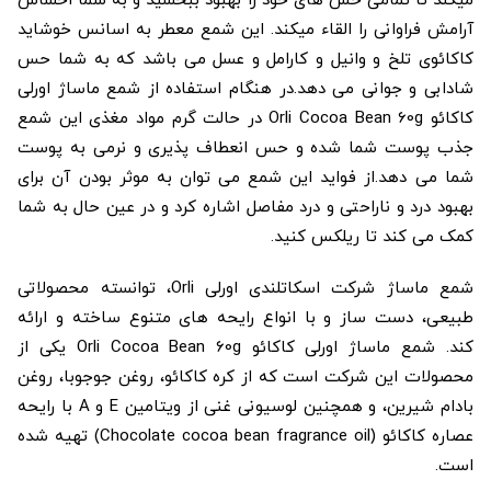
میکند تا تمامی حس های خود را بهبود ببخشید و به شما احساس
آرامش فراوانی را القاء میکند. این شمع معطر به اسانس خوشاید
کاکائوی تلخ و وانیل و کارامل و عسل می باشد که به شما حس
شادابی و جوانی می دهد.در هنگام استفاده از شمع ماساژ اورلی
کاکائو Orli Cocoa Bean 60g در حالت گرم مواد مغذی این شمع
جذب پوست شما شده و حس انعطاف پذیری و نرمی به پوست
شما می دهد.از فواید این شمع می توان به موثر بودن آن برای
بهبود درد و ناراحتی و درد مفاصل اشاره کرد و در عین حال به شما
کمک می کند تا ریلکس کنید.
شمع ماساژ شرکت اسکاتلندی اورلی Orli، توانسته محصولاتی
طبیعی، دست ساز و با انواع رایحه های متنوع ساخته و ارائه
کند. شمع ماساژ اورلی کاکائو Orli Cocoa Bean 60g یکی از
محصولات این شرکت است که از کره کاکائو، روغن جوجوبا، روغن
بادام شیرین، و همچنین لوسیونی غنی از ویتامین E و A با رایحه
عصاره کاکائو (Chocolate cocoa bean fragrance oil) تهیه شده
است.