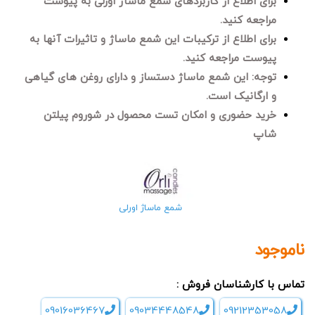
برای اطلاع از کاربردهای شمع ماساژ اورلی به پیوست
مراجعه کنید.
برای اطلاع از ترکیبات این شمع ماساژ و تاثیرات آنها به
پیوست مراجعه کنید.
توجه: این شمع ماساژ دستساز و دارای روغن های گیاهی
و ارگانیک است.
خرید حضوری و امکان تست محصول در شوروم پیلتن
شاپ
شمع ماساژ اورلی
ناموجود
تماس با کارشناسان فروش :
09016036467
09034448548
09212353058