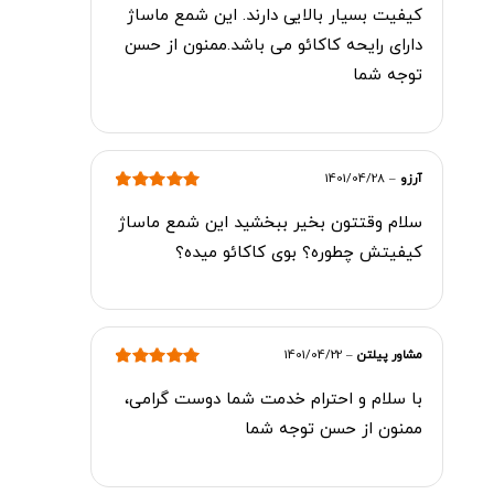
کیفیت بسیار بالایی دارند. این شمع ماساژ
دارای رایحه کاکائو می باشد.ممنون از حسن
توجه شما
آرزو
–
1401/04/28
امتیاز
5
از 5
سلام وقتتون بخیر ببخشید این شمع ماساژ
کیفیتش چطوره؟ بوی کاکائو میده؟
مشاور پیلتن
–
1401/04/22
امتیاز
5
از 5
با سلام و احترام خدمت شما دوست گرامی،
ممنون از حسن توجه شما