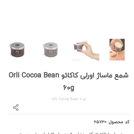
شمع ماساژ اورلی کاکائو Orli Cocoa Bean
60g
Orli Cocoa Bean 60g
کد محصول: 65720