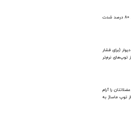
وقتی یک نقطه ماشه‌ای یا گره عضلانی را پیدا کردید، از تکنیک “رهاسازی” استفاده کنید. توپ را روی آن نقطه نگه دارید تا تنش عضلانی به حدود 80 درصد شدت
یوار (برای فشار
 توپ‌های نرم‌تر
لاتتان را آرام
ز توپ ماساژ به