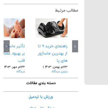
مطالب مرتبط
راهنمای خرید 9 تا
تأثیر ماساژ کف
از بهترین ماساژور
بر بهبود عملکرد
های پا
قلب
23ام بهمن, 1403
|
23ام مهر, 1403
|
ب
بدون دیدگاه
دیدگاه
دسته بندی مقالات
ورزش با تردمیل