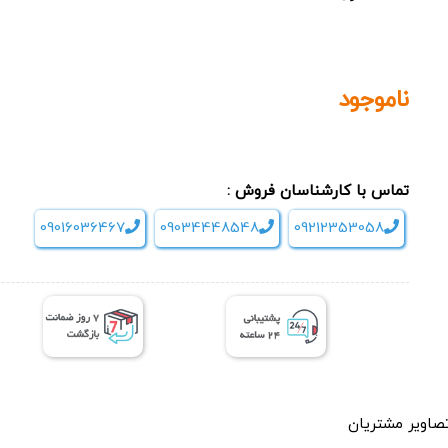
ناموجود
تماس با کارشناسان فروش :
09016036467
09034448548
09212353058
صاویر مشتریان