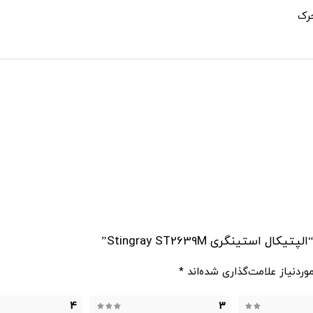
رک
ینگری Stingray ST2639M”
ردنیاز علامت‌گذاری شده‌اند
*
4
3