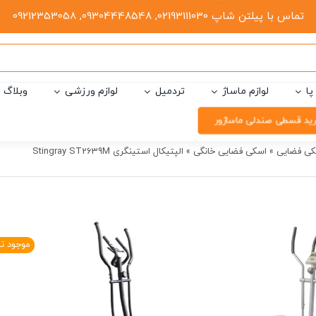
تماس با پیلتن شاپ 02193111030, 09304448548, 09212353058
پا
لوازم ماساژ
تردمیل
لوازم ورزشی
وبلاگ
ید قسطی صندلی ماساژور
کی فضایی
»
اسکی فضایی خانگی
»
الپتیکال استینگری Stingray ST2639M
موجود ن