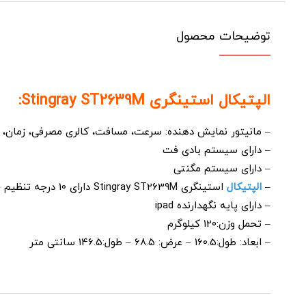
توضیحات محصول
الپتیکال استینگری Stingray ST2639M:
– مانیتور نمایش دهنده: سرعت، مسافت، کالری مصرفی، زمان، ضر
– دارای سیستم بادی فت
– دارای سیستم مگنتی
–
الپتیکال
استینگری Stingray ST2639M دارای 10 درجه تنظیم فشار
– دارای پایه نگهدارنده ipad
– تحمل وزن:120 کیلوگرم
– ابعاد: طول:160.5 – عرض: 68.5 – طول:146.5 سانتی متر