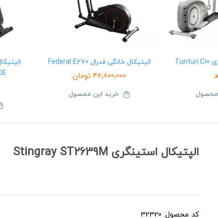
Tunt
الپتیکال خانگی فدرال Federal E270
DE
د
42,800,000
تومان
 محصول
خرید این محصول
الپتیکال استینگری Stingray ST2639M
کد محصول: 32320