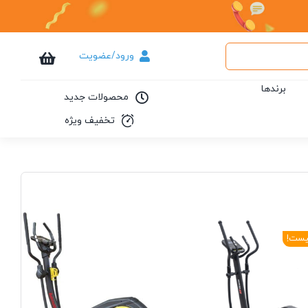
ورود/عضویت
برندها
محصولات جدید
تخفیف ویژه
یست!