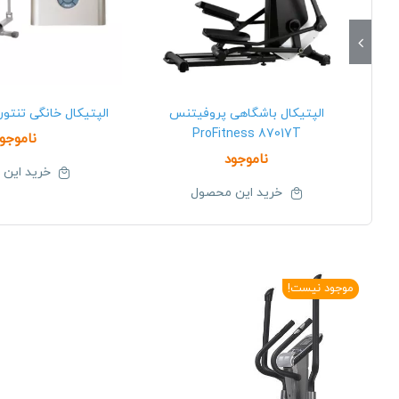
الپتیکال باشگاهی پروفیتنس
الپتیکال خانگی تنتوری uri C10
ProFitness 87017T
ناموجو
ناموجود
خرید این
خرید این محصول
موجود نیست!