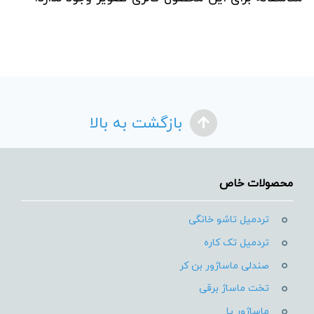
بازگشت به بالا
محصولات خاص
تردمیل تاشو خانگی
تردمیل تک کاره
صندلی ماساژور بن کر
تخت ماساژ برقی
ماساژور پا