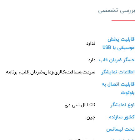
بررسی تخصصی
قابلیت پخش
ندارد
موسیقی با USB
حسگر ضربان قلب
دارد
اطلاعات نمایشگر
سرعت،مسافت،کالری،زمان،ضربان قلب، برنامه
قابلیت اتصال به
بلوتوث
نوع نمایشگر
LCD ال سی دی
کشور سازنده
چین
تحت لیسانس