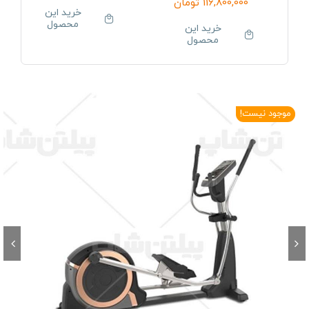
116,800,000
تومان
خرید این
محصول
خرید این
محصول
موجود نیست!