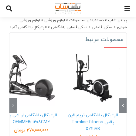
Ski
t
conten
پیلتن شاپ
»
دسته‌بندی محصولات
»
لوازم ورزشی
»
لوازم ورزشی
هوازی
»
اسکی فضایی
»
اسکی فضایی باشگاهی
»
الپتیکال باشگاهی آلجا
اسپرت ALJA SPORT GT9880
محصولات مرتبط
الپتیکال باشگاهی تریم لاین
الپتیکال باشگاهی او امی بای
پلاس Trimline fitness
OEMMEBi 1208GM2
XZ1117B
270,000,000
تومان