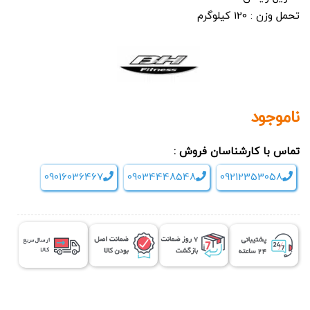
تحمل وزن : 120 کیلوگرم
ناموجود
تماس با کارشناسان فروش :
09016036467
09034448548
09212353058