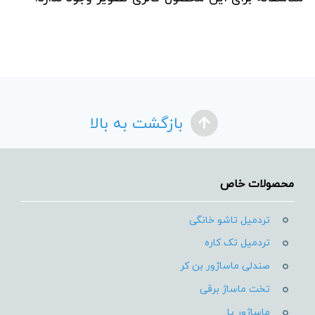
بازگشت به بالا
محصولات خاص
تردمیل تاشو خانگی
تردمیل تک کاره
صندلی ماساژور بن کر
تخت ماساژ برقی
ماساژور پا