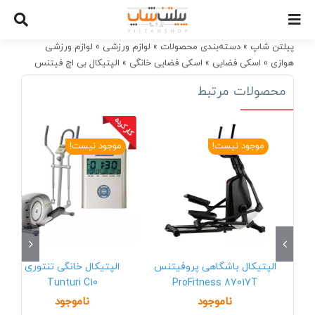
Ski
t
conten
پیلتن شاپ
»
دسته‌بندی محصولات
»
لوازم ورزشی
»
لوازم ورزشی
هوازی
»
اسکی فضایی
»
اسکی فضایی خانگی
»
الپتیکال بی اچ فیتنس
NLS12
محصولات مرتبط
موجود نیست!
موجود نیست!
الپتیکال باشگاهی پروفیتنس
الپتیکال خانگی تنتوری
Tunturi C10
ProFitness 87017T
ناموجود
ناموجود