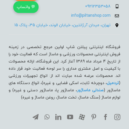
09212353058
💬 واتساپ
info@piltanshop.com
تهران، میدان آرژانتین، خیابان الوند، خیابان 35، پلاک 15
فروشگاه اینترنتی پیلتن شاپ اولین مرجع تخصصی در زمینه
فروش اینترنتی محصولات ورزشی و ماساژ است که فعالیت خود را
از تاریخ 4 مرداد ماه 1389 آغاز کرد. این فروشگاه، ارائه محصولات
با کیفیت و اصل مشتری مداری را سر لوحه فعالیت خود قرار داده
اند. محصولات عرضه شده عبارت اند از: انواع تجهیزات ورزشی
(
تردميل
، دوچرخه ثابت، اسکی فضایی و غیره)، انواع دستگاه های
ماساژور (
صندلی ماساژور
، ماساژور پا، ماساژور دستی و غیره) و
لوازم ماساژ (سنگ ماساژ، تخت ماساژ، روغن ماساژ و غیره)