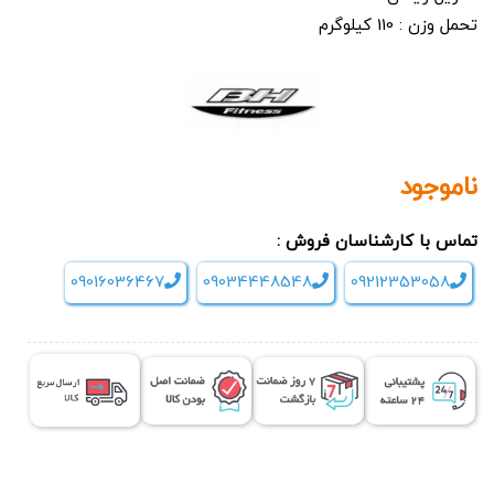
تحمل وزن : 110 کیلوگرم
ناموجود
تماس با کارشناسان فروش :
09016036467
09034448548
09212353058