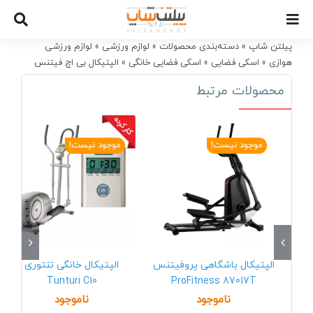
Ski
t
conten
پیلتن شاپ
»
دسته‌بندی محصولات
»
لوازم ورزشی
»
لوازم ورزشی
هوازی
»
اسکی فضایی
»
اسکی فضایی خانگی
»
الپتیکال بی اچ فیتنس
Quick
محصولات مرتبط
موجود نیست!
موجود نیست!
الپتیکال باشگاهی پروفیتنس
الپتیکال خانگی تنتوری
Tunturi C10
ProFitness 87017T
ناموجود
ناموجود