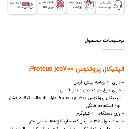
توضیحات محصول
الپتیکال پروتئوس Proteus jec700:
– دارای 12 برنامه پیش فرض
– دارای چرخ جهت حمل و نقل آسان
– الپتیکال پروتئوس Proteus jec700 دارای 16 حالت تنظیم فشار
– نوع استفاده خانگی
– وزن دستگاه: 49 کیلوگرم
– ابعاد: طول: 165 – عرض:58 – ارتفاع:150 سانتی متر