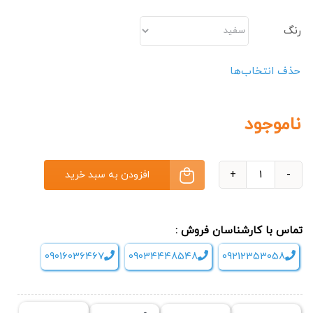
رنگ
حذف انتخاب‌ها
ناموجود
افزودن به سبد خرید
الپتیکال
پروتئوس
Proteus
تماس با کارشناسان فروش :
jec700
09016036467
09034448548
09212353058
عدد