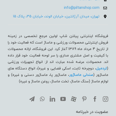
info@piltanshop.com
تهران، میدان آرژانتین، خیابان الوند، خیابان 35، پلاک 15
فروشگاه اینترنتی پیلتن شاپ اولین مرجع تخصصی در زمینه
فروش اینترنتی محصولات ورزشی و ماساژ است که فعالیت خود را
از تاریخ 4 مرداد ماه 1389 آغاز کرد. این فروشگاه، ارائه محصولات
با کیفیت و اصل مشتری مداری را سر لوحه فعالیت خود قرار داده
اند. محصولات عرضه شده عبارت اند از: انواع تجهیزات ورزشی
(
تردميل
، دوچرخه ثابت، اسکی فضایی و غیره)، انواع دستگاه های
ماساژور (
صندلی ماساژور
، ماساژور پا، ماساژور دستی و غیره) و
لوازم ماساژ (سنگ ماساژ، تخت ماساژ، روغن ماساژ و غیره)
عضویت در خبرنامه