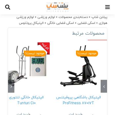
Ski
t
conten
پیلتن شاپ
»
دسته‌بندی محصولات
»
لوازم ورزشی
»
لوازم ورزشی
هوازی
»
اسکی فضایی
»
اسکی فضایی خانگی
»
الپتیکال پروتئوس
Proteus jec700
محصولات مرتبط
موجود نیست!
موجود نیست!
الپتیکال باشگاهی پروفیتنس
الپتیکال خانگی تنتوری
Tunturi C10
ProFitness 87017T
خرید این
خرید این