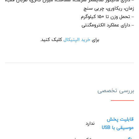
– دارای مانیتور نمایشگر سرعت، مسافت، میزان کالری، ظربان قلب،
زمان، ریکاوری، چربی سنج
– تحمل وزن تا 150 کیلوگرم
– دارای عملکرد الکترومگنتی
برای
خرید الپتیکال
کلیک کنید.
بررسی تخصصی
قابلیت پخش
ندارد
موسیقی با USB