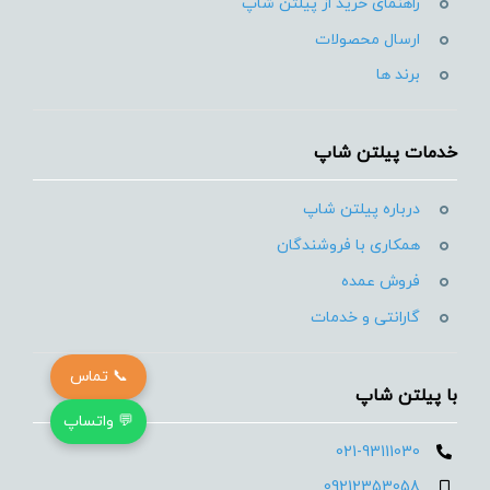
راهنمای خرید از پیلتن شاپ
ارسال محصولات
برند ها
خدمات پیلتن شاپ
درباره پیلتن شاپ
همکاری با فروشندگان
فروش عمده
گارانتی و خدمات
📞 تماس
با پیلتن شاپ
💬 واتساپ
021-93111030
09212353058