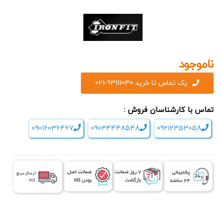
ناموجود
یک تماس تا خرید 93111030-021
تماس با کارشناسان فروش :
09016036467
09034448548
09212353058