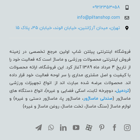
09212353058
info@piltanshop.com
تهران، میدان آرژانتین، خیابان الوند، خیابان 35، پلاک 15
فروشگاه اینترنتی پیلتن شاپ اولین مرجع تخصصی در زمینه
فروش اینترنتی محصولات ورزشی و ماساژ است که فعالیت خود را
از تاریخ 4 مرداد ماه 1389 آغاز کرد. این فروشگاه، ارائه محصولات
با کیفیت و اصل مشتری مداری را سر لوحه فعالیت خود قرار داده
اند. محصولات عرضه شده عبارت اند از: انواع تجهیزات ورزشی
(
تردميل
، دوچرخه ثابت، اسکی فضایی و غیره)، انواع دستگاه های
ماساژور (
صندلی ماساژور
، ماساژور پا، ماساژور دستی و غیره) و
لوازم ماساژ (سنگ ماساژ، تخت ماساژ، روغن ماساژ و غیره)