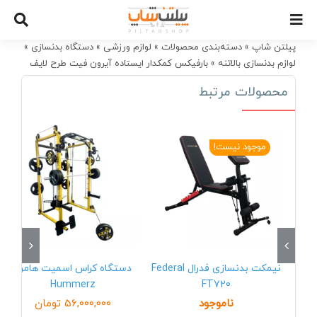
Ski
t
conten
پیلتن شاپ
»
دسته‌بندی محصولات
»
لوازم ورزشی
»
دستگاه بدنسازی
»
لوازم بدنسازی بالاتنه
»
بارفیکس کمکدار ایستاده آیرون فیت طرح لایف
Iron fit SM-3650
محصولات مرتبط
موجود نیست!
نیمکت بدنسازی فدرال Federal
دستگاه کراس اسمیت هامرز
Hummerz
FT720
ناموجود
56,000,000
تومان