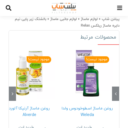
Ski
t
conten
پیلتن شاپ
»
لوازم ماساژ
»
لوازم جانبی ماساژ
»
بالشتک زیر پایی نیم
دایره ماساژ ریلکس Relax
محصولات مرتبط
موجود نیست!
موجود نیست!
روغن ماساژ اسطوخودوس ولدا
روغن ماساژ آرنیکا آلورد
Alverde
Weleda
خرید این
خرید این