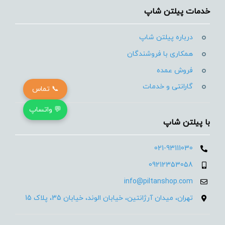
خدمات پیلتن شاپ
درباره پیلتن شاپ
همکاری با فروشندگان
فروش عمده
گارانتی و خدمات
📞 تماس
💬 واتساپ
با پیلتن شاپ
021-93111030
09212353058
info@piltanshop.com
تهران، میدان آرژانتین، خیابان الوند، خیابان 35، پلاک 15