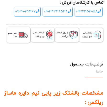
تماس با کارشناسان فروش :
نیم
09016036467
09034448548
09212353058
دایره
ماساژ
ریلکس
Relax
عدد
توضیحات محصول
Relax
مشخصات بالشتک زیر پایی نیم دایره ماساژ
ریلکس :