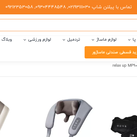
تماس با پیلتن شاپ 02193111030, 09304448548, 09212353058
پا
لوازم ماساژ
تردمیل
لوازم ورزشی
وبلاگ
ید قسطی صندلی ماساژور