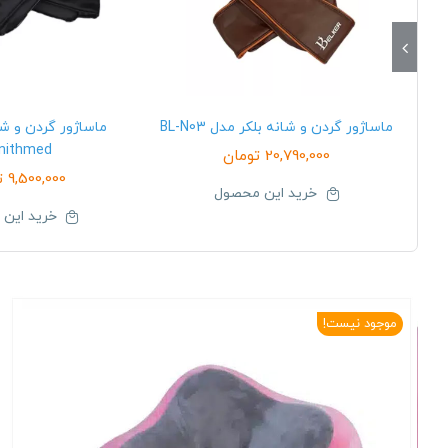
ماساژور گردن و شانه بلکر مدل BL-N03
ماساژور گردن و ش
nithmed
20,790,000
تومان
9,500,000
ت
خرید این محصول
خرید این
موجود نیست!