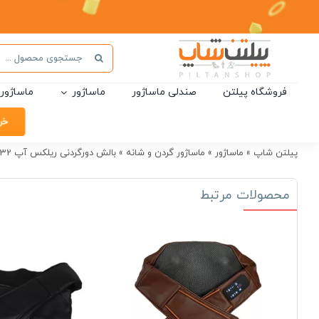
Ski
t
conten
جستجو
برای:
فروشگاه پیلتن
صندلی ماساژور
ماساژور
ماساژور 
خر
پیلتن شاپ
»
ماساژور
»
ماساژور گردن و شانه
»
بالش دورگردنی ریلکس آپ relax up MP9032
محصولات مرتبط