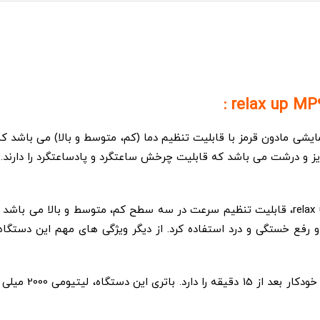
آپ relax up MP9032 دارای سیستم گرمایشی مادون قرمز با قابلیت تنظیم دما (کم، متوسط
د. ماساژور MP9032 دارای دو غلتک با تعداد 6 گوی ریز و درشت می باشد که قابلیت چرخش ساعتگرد
از دیگر ویژگی‌های مهم بالش دورگردنی ریلکس آپ relax up MP9032، قابلیت تنظیم سرعت در سه سطح
ده‌ی عضلانی کمتر هم بتوانند از این دستگاه جهت relaxing و رفع خستگی و درد استفاده کرد. از د
بالش دورگردنی ری