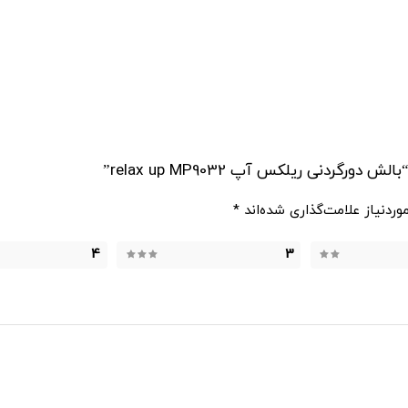
دنی ریلکس آپ relax up MP9032”
ردنیاز علامت‌گذاری شده‌اند
*
4
3