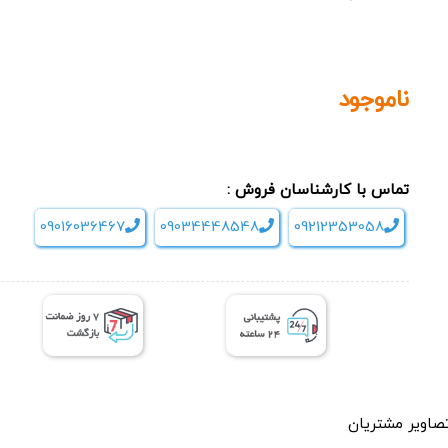
ناموجود
تماس با کارشناسان فروش :
09016036467
09034448548
09212353058
صاویر مشتریان