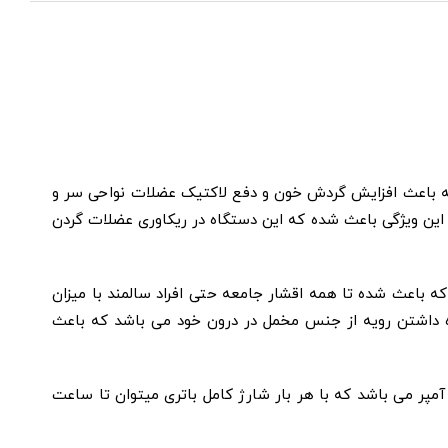
 و بالا) می باشد که باعث افزایش گردش خون و دفع لاکتیک عضلات نواحی سر و
 و پادساعتگرد را دارند. این ویژگی باعث شده که این دستگاه در ریکاوری عضلات گردن
 کم، متوسط و بالا می باشد که باعث شده تا همه‌ اقشار‌ جامعه حتی افراد سالمند با میزان
یگر ویژگی‌ های مهم این دستگاه داشتن رویه از جنس مخمل در درون خود می باشد که باعث
لکس آپ relax up MP9032 قابلیت خاموشی خودکار بعد از 15 دقیقه را دارد. باتری این دستگاه، لیتیومی 2000 میلی آمپر می باشد که با هر بار شارژ کامل باتری میتوان تا ساعت