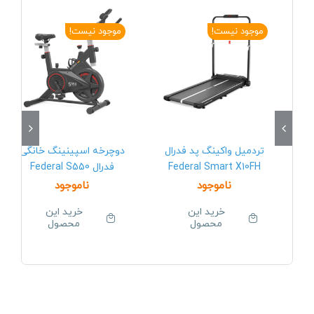
موجود نیست!
موجود نیست!
تردمیل واکینگ پد فدرال
دوچرخه اسپینینگ خانگی
Federal Smart X10FH
فدرال Federal S550
ناموجود
ناموجود
خرید این
خرید این
محصول
محصول