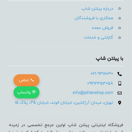
درباره پیلتن شاپ
همکاری با فروشندگان
فروش عمده
گارانتی و خدمات
با پیلتن شاپ
021-93111030
📞 تماس
09212353058
💬 واتساپ
info@piltanshop.com
تهران، میدان آرژانتین، خیابان الوند، خیابان 35، پلاک 15
فروشگاه اینترنتی پیلتن شاپ اولین مرجع تخصصی در زمینه