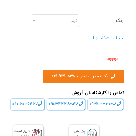
رنگ
حذف انتخاب‌ها
موجود
یک تماس تا خرید 93111030-021
تماس با کارشناسان فروش :
09016036467
09034448548
09212353058