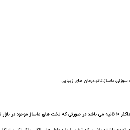
سوزنی،ماساژ،تاتو،درمان های زیبایی