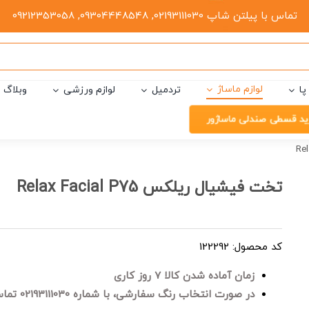
تماس با پیلتن شاپ 02193111030, 09304448548, 09212353058
لوازم ماساژ
پا
تردمیل
لوازم ورزشی
وبلاگ
ید قسطی صندلی ماساژور
تخت فیشیال ریلکس Relax Facial P75
کد محصول: 122292
زمان آماده شدن کالا 7 روز کاری
در صورت انتخاب رنگ سفارشی، با شماره 02193111030 تماس حاصل فرمایید