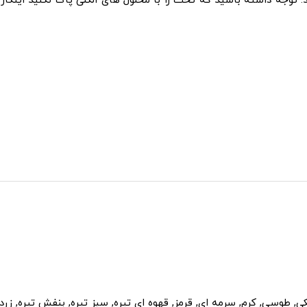
د. توجه داشته باشید که تخت را با محلول های الکلی پاک نکنید اینکا
, طوسی, کرم, سرمه ای, قرمز, قهوه ای تیره, سبز تیره, بنفش تیره, زرد,