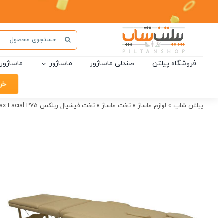
Ski
t
conten
جستجو
برای:
فروشگاه پیلتن
صندلی ماساژور
ماساژور
ماساژور 
خر
پیلتن شاپ
»
لوازم ماساژ
»
تخت ماساژ
»
تخت فیشیال ریلکس Relax Facial P75