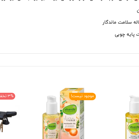
ن
 پایه چوبی
موجود نیست!
3% تخفیف