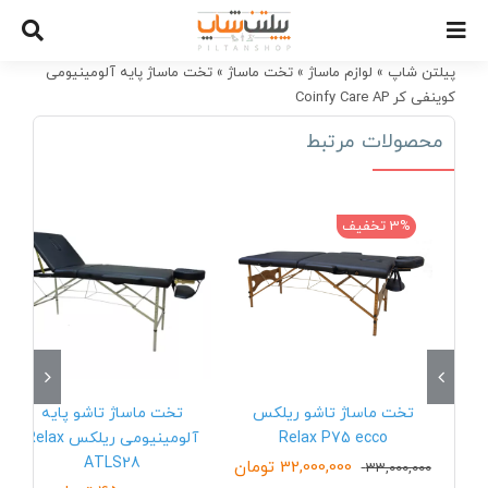
Ski
t
conten
پیلتن شاپ
»
لوازم ماساژ
»
تخت ماساژ
»
تخت ماساژ پایه آلومینیومی
کوینفی کر Coinfy Care AP
محصولات مرتبط
3% تخفیف
تخت ماساژ تاشو ریلکس
تخت ماساژ تاشو پایه
Relax P75 ecco
آلومینیومی ریلکس Relax
ATLS28
32,000,000
تومان
33,000,000
قیمت
قیمت