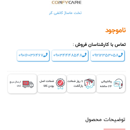
تخت ماساژ کانفی کر
ناموجود
تماس با کارشناسان فروش :
09016036467
09034448548
09212353058
توضیحات محصول