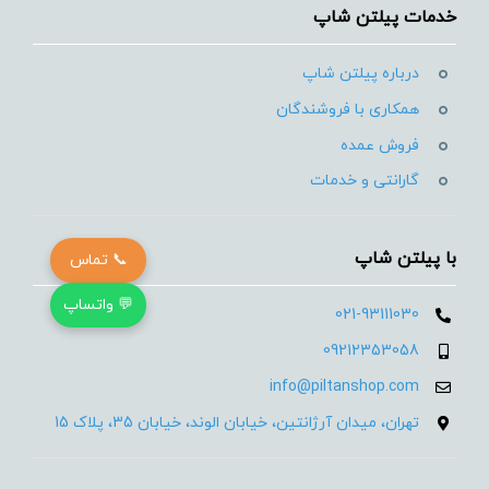
خدمات پیلتن شاپ
درباره پیلتن شاپ
همکاری با فروشندگان
فروش عمده
گارانتی و خدمات
با پیلتن شاپ
📞 تماس
💬 واتساپ
021-93111030
09212353058
info@piltanshop.com
تهران، میدان آرژانتین، خیابان الوند، خیابان 35، پلاک 15