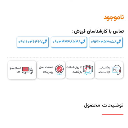
ناموجود
تماس با کارشناسان فروش :
09016036467
09034448548
09212353058
توضیحات محصول