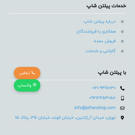
خدمات پیلتن شاپ
درباره پیلتن شاپ
همکاری با فروشندگان
فروش عمده
گارانتی و خدمات
با پیلتن شاپ
📞 تماس
💬 واتساپ
021-93111030
09212353058
info@piltanshop.com
تهران، میدان آرژانتین، خیابان الوند، خیابان 35، پلاک 15