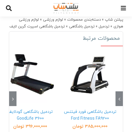
Ski
t
conten
پیلتن شاپ
»
دسته‌بندی محصولات
»
لوازم ورزشی
»
لوازم ورزشی
هوازی
»
تردمیل
»
تردمیل باشگاهی
»
تردمیل باشگاهی اسپرت گرین لایف
SPORT GREEN-LIFE TVS017
محصولات مرتبط
تردمیل باشگاهی فورد فیتنس
تردمیل باشگاهی گودلایف
GoodLife 3600
Ford Fitness FA9200
385,000,000
تومان
396,000,000
تومان