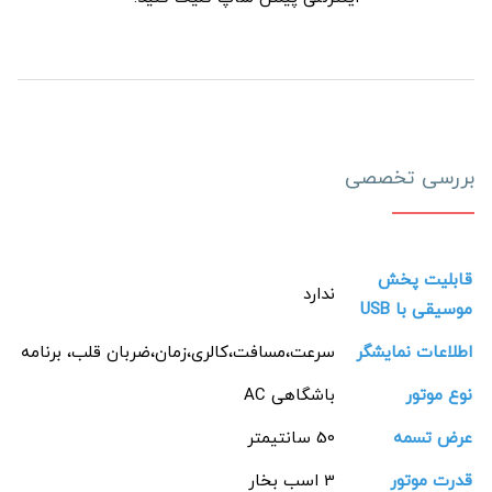
بررسی تخصصی
قابلیت پخش
ندارد
موسیقی با USB
اطلاعات نمایشگر
سرعت،مسافت،کالری،زمان،ضربان قلب، برنامه
نوع موتور
باشگاهی AC
عرض تسمه
50 سانتیمتر
قدرت موتور
3 اسب بخار