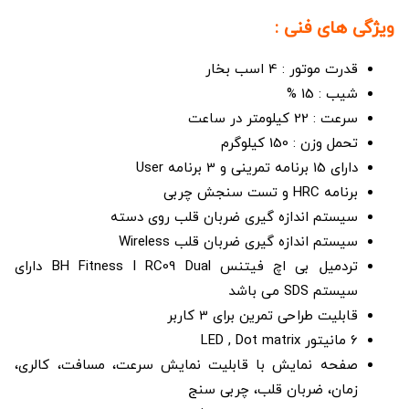
ویژگی های فنی :
قدرت موتور : 4 اسب بخار
شیب : 15 %
سرعت : 22 کیلومتر در ساعت
تحمل وزن : 150 کیلوگرم
دارای 15 برنامه تمرینی و 3 برنامه User
برنامه HRC و تست سنجش چربی
سیستم اندازه گیری ضربان قلب روی دسته
سیستم اندازه گیری ضربان قلب Wireless
تردمیل بی اچ فیتنس BH Fitness I RC09 Dual دارای
سیستم SDS می باشد
قابلیت طراحی تمرین برای 3 کاربر
6 مانیتور LED , Dot matrix
صفحه نمایش با قابلیت نمایش سرعت، مسافت، کالری،
زمان، ضربان قلب، چربی سنج