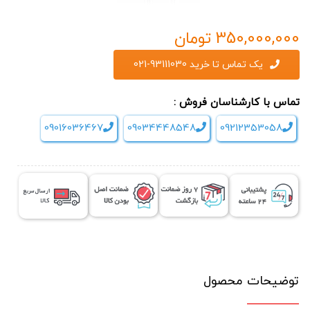
350,000,000
تومان
یک تماس تا خرید 93111030-021
تماس با کارشناسان فروش :
09016036467
09034448548
09212353058
توضیحات محصول