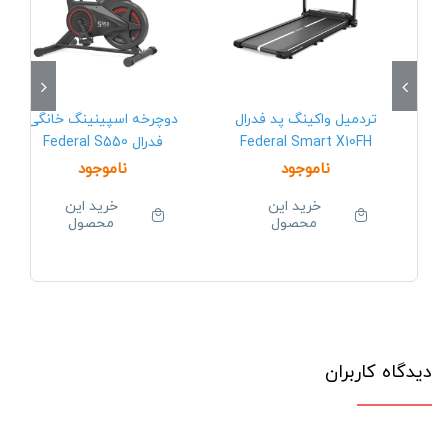
تردمیل واکینگ پد فدرال
دوچرخه اسپینینگ خانگی
Federal Smart X10FH
فدرال Federal S550
ناموجود
ناموجود
خرید این
خرید این
محصول
محصول
دیدگاه کاربران