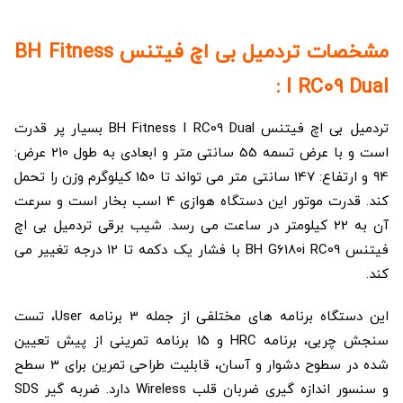
مشخصات تردمیل بی اچ فیتنس BH Fitness
I RC09 Dual :
تردمیل بی اچ فیتنس BH Fitness I RC09 Dual بسیار پر قدرت
است و با عرض تسمه 55 سانتی متر و ابعادی به طول 210 عرض:
94 و ارتفاع: 147 سانتی متر می تواند تا 150 کیلوگرم وزن را تحمل
کند. قدرت موتور این دستگاه هوازی 4 اسب بخار است و سرعت
آن به 22 کیلومتر در ساعت می رسد. شیب برقی تردمیل بی اچ
فیتنس BH G6180i RC09 با فشار یک دکمه تا 12 درجه تغییر می
کند.
این دستگاه برنامه های مختلفی از جمله 3 برنامه User، تست
سنجش چربی، برنامه HRC و 15 برنامه تمرینی از پیش تعیین
شده در سطوح دشوار و آسان، قابلیت طراحی تمرین برای 3 سطح
و سنسور اندازه گیری ضربان قلب Wireless دارد. ضربه گیر SDS