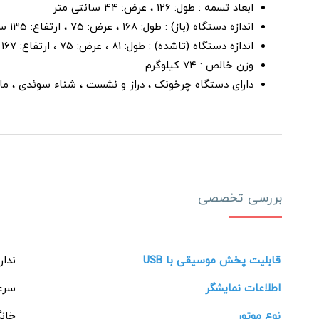
ابعاد تسمه : طول: 126 ، عرض: 44 سانتی متر
اندازه دستگاه (باز) : طول: 168 ، عرض: 75 ، ارتفاع: 135 سانتی متر
اندازه دستگاه (تاشده) : طول: 81 ، عرض: 75 ، ارتفاع: 167 سانتی متر
وزن خالص : 74 کیلوگرم
دارای دستگاه چرخونک ، دراز و نشست ، شناء سوئدی ، ماساژور برقی با 6 حالت ، کمربند مهره دار و سا
بررسی تخصصی
قابلیت پخش موسیقی با USB
ندار
اطلاعات نمایشگر
سرع
نوع موتور
خانگی