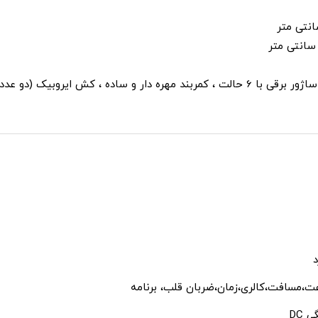
ده ، کش ایروبیک (دو عدد)
د
ت،مسافت،کالری،زمان،ضربان قلب، برنامه
 DC