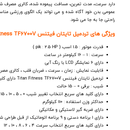
دارد سرعت، مدت تمرین، مسافت پیموده شده، کالری مصرف شده،
راحتی جا به جا می شود.
ویژگی های تردمیل تایتان فیتنس Titan Fitness TF6700V :
قدرت موتور : 1.5 اسب ( pik : 2.5 HP )
سرعت : 1 – 16 کیلومتر در ساعت
دارای 6 نمایشگر LCD با رنگ آبی
قابلیت نمایش : زمان ، سرعت ، ضربان قلب ، کالری مص
تردمیل تایتان فیتنس Titan Fitness TF6700V دارای کلید روی دسته
شیب : برقی 0 – 15 حالت
دارای کلید های سریع انتخاب تغییر شیب 0 ، 5 ، 10 ، 15
حداکثر وزن استفاده : 110 کیلوگرم
دارای ضربه گیر لاستیکی و مکانیکی
دارای 1 برنامه دستی و 9 برنامه اتوماتیک از قبل طراحی شده
دارای کلید های سریع انتخاب سرعت 4 ، 6 ، 8 ، 10 ، 12