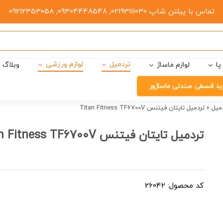
تماس با پیلتن شاپ 02193111030, 09304448548, 09212353058
تردمیل
لوازم ورزشی
پا
لوازم ماساژ
وبلاگ
ید قسطی صندلی ماساژور
میل
»
تردمیل تایتان فیتنس Titan Fitness TF6700V
تردمیل تایتان فیتنس Titan Fitness TF6700V
کد محصول: 26042