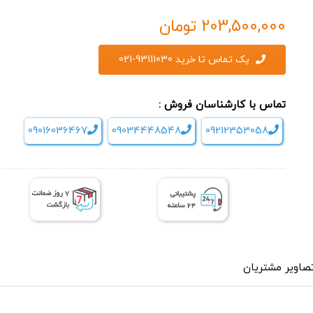
203,500,000
تومان
یک تماس تا خرید 93111030-021
تماس با کارشناسان فروش :
09016036467
09034448548
09212353058
صاویر مشتریان