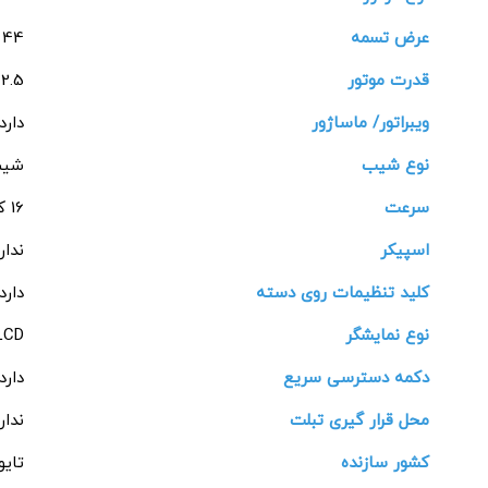
عرض تسمه
44 سانتیمتر
قدرت موتور
2.5 اسب بخار
ویبراتور/ ماساژور
دارد
نوع شیب
شیب
سرعت
16 کیلومتر در ساعت
اسپیکر
ندار
کلید تنظیمات روی دسته
دارد
نوع نمایشگر
LCD ال سی 
دکمه دسترسی سریع
دارد
محل قرار گیری تبلت
ندار
کشور سازنده
تایو