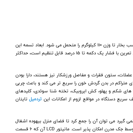
تردمیل تایتان فیتنس Titan Fitness TF6700V تردمیلی خانگی، چند کاره و ساخت کشور تایوان است که با قدرت موتور 1.5 الی 2.5 اسب بخار تا وزن 110 کیلوگرم را متحمل می شود. ابعاد تسمه این
محصول به طول: 126 و عرض: 44 سانتی متر است که فضای دویدن مناسبی را فراهم می کند. شیب برقی این تردمیل به راحتی در حین تمرین با فشار یک دکمه تا 15 درصد قابل تنظیم است، حداکثر
ضلات، ستون فقرات و مفاصل ورزشکار نیز هستند، دارا بودن
ی که با وجود چربی های متراکم در بدن گردش خون را سریع تر می کند و باعث چربی
ی های شکم و پهلو، کش ایروبیک، تخته شنا سوئدی، کلیدهای
تردمیل
تایتان
ی که مورد استفاده قرار نمی گیرد می توان آن را جمع کرد تا فضای منزل بیهوده اشغال
نشود؛ در حالت جمع حدود 50 درصد از حجم دستگاه کاسته می شود و طول آن به 81 سانتی متر می رسد؛ نصب مجدد آن به سادگی توسط جک مدرن امکان پذیر است. مانیتور LCD آن که 6 قسمت