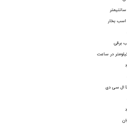
 برقی
د
دی
د
ان