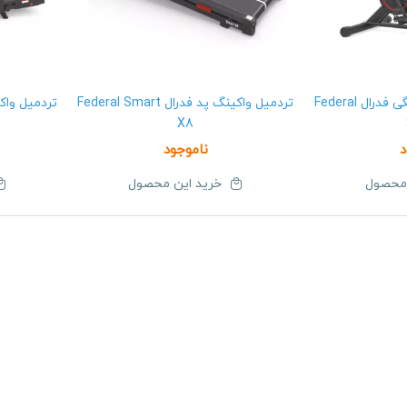
دوچرخه اسپینینگ خانگی فدرال Federal
تردمیل واکینگ پد فدرال Federal Smart
X8
د
ناموجود
 محصول
خرید این محصول