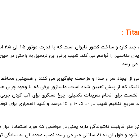
شی از ایجاد سر و صدا و مزاحمت جلوگیری می کنند و همچنین محافظ ع
ب بر روی دسته، 1 برنامه دستی، 9 برنامه اتوماتیک که از پیش تعیین شده است، ماساژور برق
ز و نشست برای انجام تمرینات تکمیلی، چرخ مسگری برای آب کردن چرب
ول ورزشی با طول: 168 ، عرض: 75 و ارتفاع 135 سانتی متر قابلیت تاشوندگی دارد؛ یعنی در مواقع