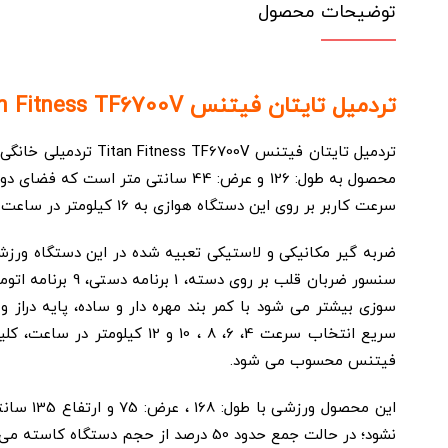
توضیحات محصول
تردمیل تایتان فیتنس Titan Fitness TF6700V :
سرعت کاربر بر روی این دستگاه هوازی به 16 کیلومتر در ساعت می رسد.
ضربه گیر مکانیکی و لاستیکی تعبیه شده در این دستگاه ورز
سنسور ضربان قل
سوزی بیشتر می شود با کمر بند مهره دار و ساده، پایه درا
سریع انتخاب سرعت 4، 6، 8 ، 10 و 12 کیلومتر در ساعت، کلید سریع تنظیم شیب در 0، 5، 10 و 15 درصد و کلید اضطراری برای توقف سریع دستگاه در مواقع لزوم از امکانات این
فیتنس محسوب می شود.
این محص