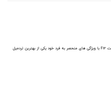
تردمیل تک کاره فلکسی فیت مدل F12 دارای قدرت موتور 2.25 اسب بخار و تحمل وزن 110 کیلوگرم می باشد. تردمیل خانگی فلکسی فیت F12 با ویژگی های منحصر به فرد خود یکی از بهترین تردمیل