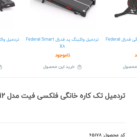
دوچرخه اسپینینگ خانگی فدرال Federal
تردمیل واکینگ پد فدرال Federal Smart
X8
د
ناموجود
 محصول
خرید این محصول
تردمیل تک کاره خانگی فلکسی فیت مدل Flexi Fit F12
کد محصول: 65178