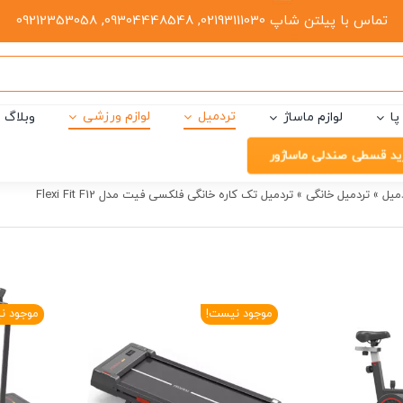
تماس با پیلتن شاپ 02193111030, 09304448548, 09212353058
تردمیل
لوازم ورزشی
پا
لوازم ماساژ
وبلاگ
ید قسطی صندلی ماساژور
میل
»
تردمیل خانگی
»
تردمیل تک کاره خانگی فلکسی فیت مدل Flexi Fit F12
موجود نیست!
موجود ن