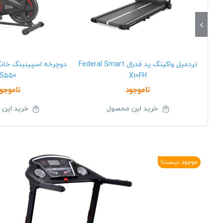
تردمیل واکینگ پد فدرال Federal Smart
S550
X10FH
ناموجود
ناموجو
خرید این محصول
خرید این
موجود نیست!