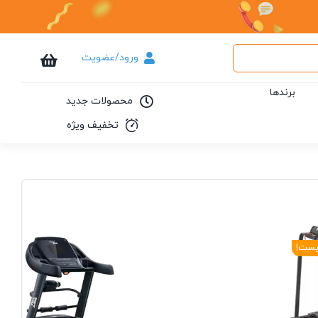
ورود/عضویت
برندها
محصولات جدید
تخفیف ویژه
یست!