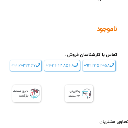
ناموجود
تماس با کارشناسان فروش :
09016036467
09034448548
09212353058
صاویر مشتریان