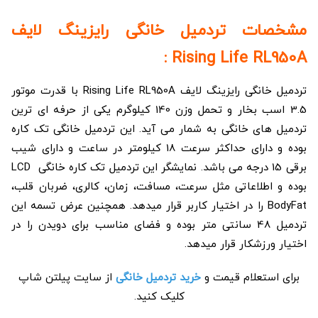
مشخصات تردمیل خانگی رایزینگ لایف
Rising Life RL950A :
تردمیل خانگی رایزینگ لایف Rising Life RL950A با قدرت موتور
3.5 اسب بخار و تحمل وزن 140 کیلوگرم یکی از حرفه ای ترین
تردمیل های خانگی به شمار می آید. این تردمیل خانگی تک کاره
بوده و دارای حداکثر سرعت 18 کیلومتر در ساعت و دارای شیب
برقی 15 درجه می باشد. نمایشگر این تردمیل تک کاره خانگی LCD
بوده و اطلاعاتی مثل سرعت، مسافت، زمان، کالری، ضربان قلب،
BodyFat را در اختیار کاربر قرار میدهد. همچنین عرض تسمه این
تردمیل 48 سانتی متر بوده و فضای مناسب برای دویدن را در
اختیار ورزشکار قرار میدهد.
برای استعلام قیمت و
خرید تردمیل خانگی
از سایت پیلتن شاپ
کلیک کنید.