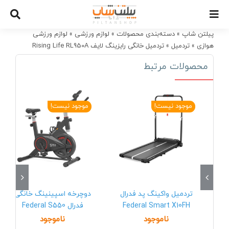
Ski
t
conten
پیلتن شاپ
»
دسته‌بندی محصولات
»
لوازم ورزشی
»
لوازم ورزشی
هوازی
»
تردمیل
»
تردمیل خانگی رایزینگ لایف Rising Life RL950A
محصولات مرتبط
موجود نیست!
موجود نیست!
تردمیل واکینگ پد فدرال
دوچرخه اسپینینگ خانگی
Federal Smart X10FH
فدرال Federal S550
ناموجود
ناموجود