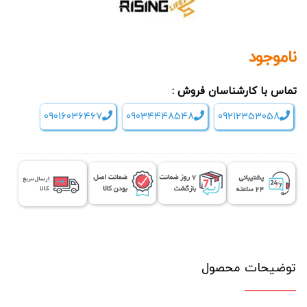
ناموجود
تماس با کارشناسان فروش :
09016036467
09034448548
09212353058
توضیحات محصول