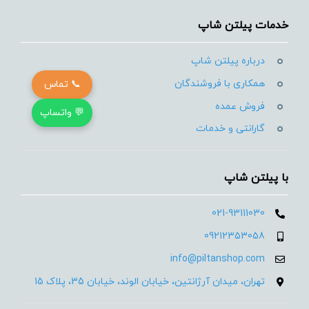
خدمات پیلتن شاپ
درباره پیلتن شاپ
همکاری با فروشندگان
📞 تماس
فروش عمده
💬 واتساپ
گارانتی و خدمات
با پیلتن شاپ
021-93111030
09212353058
info@piltanshop.com
تهران، میدان آرژانتین، خیابان الوند، خیابان 35، پلاک 15