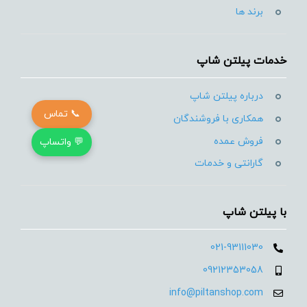
برند ها
خدمات پیلتن شاپ
درباره پیلتن شاپ
📞 تماس
همکاری با فروشندگان
فروش عمده
💬 واتساپ
گارانتی و خدمات
با پیلتن شاپ
021-93111030
09212353058
info@piltanshop.com