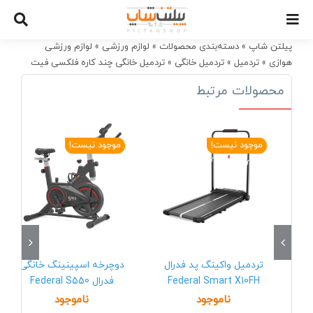
Ski
t
conten
پیلتن شاپ
»
دسته‌بندی محصولات
»
لوازم ورزشی
»
لوازم ورزشی
هوازی
»
تردمیل
»
تردمیل خانگی
»
تردمیل خانگی چند کاره فلکسی فیت
مدل Flexi Fit C5M
محصولات مرتبط
موجود نیست!
موجود نیست!
تردمیل واکینگ پد فدرال
دوچرخه اسپینینگ خانگی
Federal Smart X10FH
فدرال Federal S550
ناموجود
ناموجود