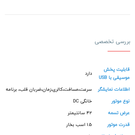
بررسی تخصصی
قابلیت پخش
دارد
موسیقی با USB
اطلاعات نمایشگر
سرعت،مسافت،کالری،زمان،ضربان قلب، برنامه
نوع موتور
خانگی DC
عرض تسمه
42 سانتیمتر
قدرت موتور
1.5 اسب بخار