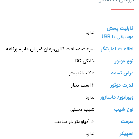
قابلیت پخش
ندارد
موسیقی با USB
اطلاعات نمایشگر
سرعت،مسافت،کالری،زمان،ضربان قلب، برنامه
نوع موتور
خانگی DC
عرض تسمه
43 سانتیمتر
قدرت موتور
2 اسب بخار
ویبراتور/ ماساژور
ندارد
نوع شیب
شیب دستی
سرعت
14 کیلومتر در ساعت
اسپیکر
ندارد