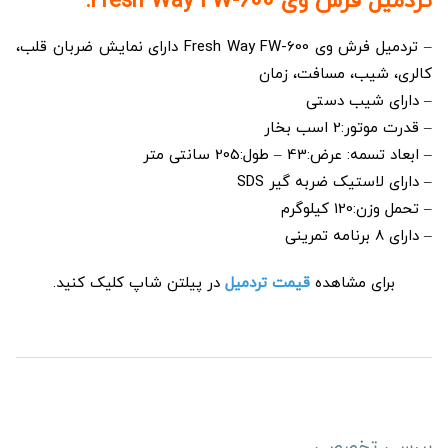
تردمیل فرش وی Fresh Way FW-600:
– تردمیل فرش وی Fresh Way FW-600 دارای نمایش ضربان قلب،
کالری، شیب، مسافت، زمان
– دارای شیب دستی
– قدرت موتور:2 اسب بخار
– ابعاد تسمه: عرض:43 – طول:205 سانتی متر
– دارای لاستیک ضربه گیر SDS
– تحمل وزن:120 کیلوگرم
– دارای 8 برنامه تمرینی
برای مشاهده
قیمت تردمیل
در پیلتن شاپ کلیک کنید.
بررسی تخصصی