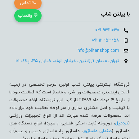
📞 تماس
با پیلتن شاپ
💬 واتساپ
021-93111030
09212353058
info@piltanshop.com
تهران، میدان آرژانتین، خیابان الوند، خیابان 35، پلاک 15
فروشگاه اینترنتی پیلتن شاپ اولین مرجع تخصصی در زمینه
فروش اینترنتی محصولات ورزشی و ماساژ است که فعالیت خود را
از تاریخ 4 مرداد ماه 1389 آغاز کرد. این فروشگاه، ارائه محصولات
با کیفیت و اصل مشتری مداری را سر لوحه فعالیت خود قرار داده
اند. محصولات عرضه شده عبارت اند از: انواع تجهیزات ورزشی
(
تردميل
، دوچرخه ثابت، اسکی فضایی و غیره)، انواع دستگاه های
ماساژور (
صندلی ماساژور
، ماساژور پا، ماساژور دستی و غیره) و
لوازم ماساژ (سنگ ماساژ، تخت ماساژ، روغن ماساژ و غیره)