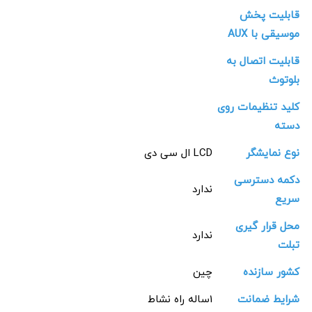
قابلیت پخش
موسیقی با AUX
قابلیت اتصال به
بلوتوث
کلید تنظیمات روی
دسته
نوع نمایشگر
LCD ال سی دی
دکمه دسترسی
ندارد
سریع
محل قرار گیری
ندارد
تبلت
کشور سازنده
چین
شرایط ضمانت
1ساله راه نشاط