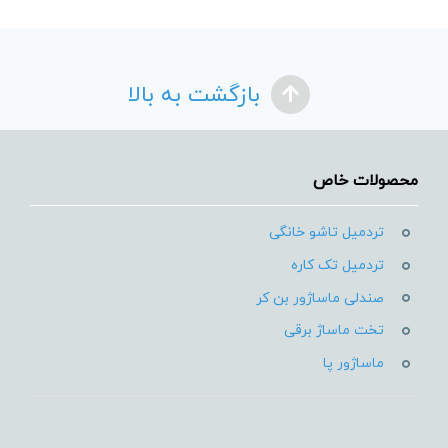
بازگشت به بالا
محصولات خاص
تردمیل تاشو خانگی
تردمیل تک کاره
صندلی ماساژور بن کر
تخت ماساژ برقی
ماساژور پا