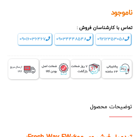
ناموجود
تماس با کارشناسان فروش :
09016036467
09034448548
09212353058
توضیحات محصول