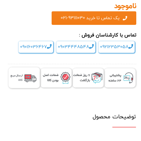
ناموجود
یک تماس تا خرید 93111030-021
تماس با کارشناسان فروش :
09016036467
09034448548
09212353058
توضیحات محصول