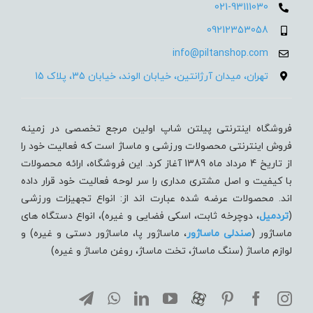
021-93111030
09212353058
info@piltanshop.com
تهران، میدان آرژانتین، خیابان الوند، خیابان 35، پلاک 15
فروشگاه اینترنتی پیلتن شاپ اولین مرجع تخصصی در زمینه
فروش اینترنتی محصولات ورزشی و ماساژ است که فعالیت خود را
از تاریخ 4 مرداد ماه 1389 آغاز کرد. این فروشگاه، ارائه محصولات
با کیفیت و اصل مشتری مداری را سر لوحه فعالیت خود قرار داده
اند. محصولات عرضه شده عبارت اند از: انواع تجهیزات ورزشی
(
تردميل
، دوچرخه ثابت، اسکی فضایی و غیره)، انواع دستگاه های
ماساژور (
صندلی ماساژور
، ماساژور پا، ماساژور دستی و غیره) و
لوازم ماساژ (سنگ ماساژ، تخت ماساژ، روغن ماساژ و غیره)