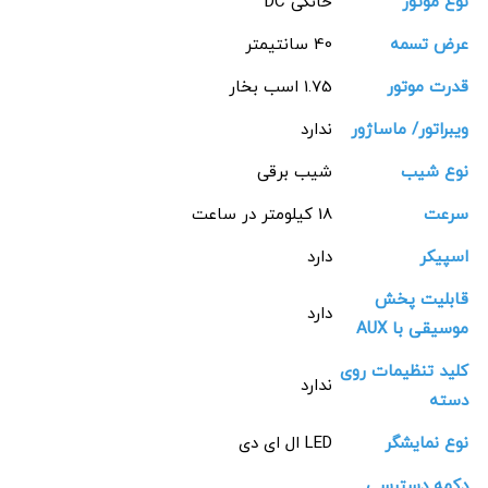
نوع موتور
خانگی DC
عرض تسمه
40 سانتیمتر
قدرت موتور
1.75 اسب بخار
ویبراتور/ ماساژور
ندارد
نوع شیب
شیب برقی
سرعت
18 کیلومتر در ساعت
اسپیکر
دارد
قابلیت پخش
دارد
موسیقی با AUX
کلید تنظیمات روی
ندارد
دسته
نوع نمایشگر
LED ال ای دی
دکمه دسترسی