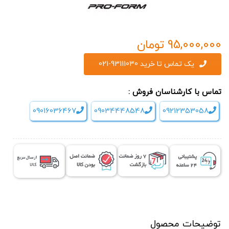
95,000,000
تومان
یک تماس تا خرید 93111030-021
تماس با کارشناسان فروش :
09016036467
09034448548
09212353058
توضیحات محصول