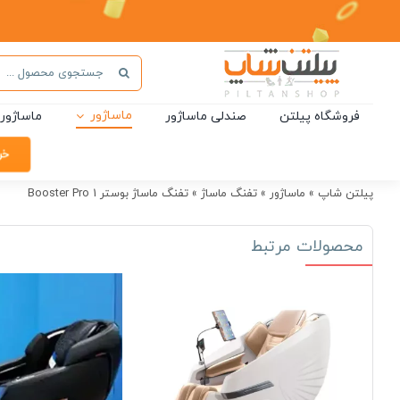
Ski
t
conten
جستجو
برای:
ماساژور
فروشگاه پیلتن
صندلی ماساژور
ماساژور 
خر
پیلتن شاپ
»
ماساژور
»
تفنگ ماساژ
»
تفنگ ماساژ بوستر Booster Pro 1
محصولات مرتبط