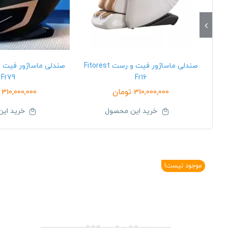
صندلی ماساژور فیت و رست Fitorest
Fr79
Fr16
310,000,000
تومان
310,000,000
خرید این محصول
خرید ای
موجود نیست!