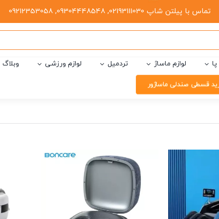
تماس با پیلتن شاپ 02193111030, 09304448548, 09212353058
پا
لوازم ماساژ
تردمیل
لوازم ورزشی
وبلاگ
ید قسطی صندلی ماساژور