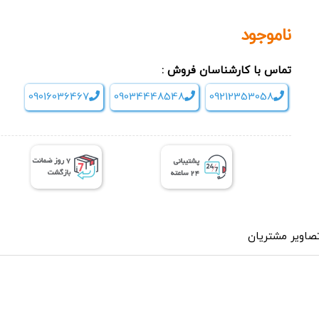
ناموجود
تماس با کارشناسان فروش :
09016036467
09034448548
09212353058
صاویر مشتریان