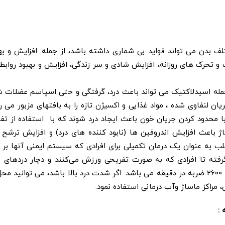
 بدن می تواند فواید بی شماری داشته باشد، از جمله: افزایش و ب
و تحرک های روزانه، افزایش شادی و سر زندگی، افزایش و بهبود روابط ا
یدلاکتیک می تواند باعث درد، گرفتگی و حتی اسپاسم عضلات شود. تفنگ ماساژ 
 لنفاوی شده ، مواد غذایی و اکسیژن تازه را به بافتهای مزبور می
 محدود کردن جریان خون باعث ایجاد درد شوند که با استفاده از تفن
اژ باعث افزایش اندروفین ها (نابود کننده های درد) و افزایش تر
اغلب به عنوان یک درمان تکمیلی برای افرادی که سیستم ایمنی آنها
فته تا افرادی که به صورت تفریحی ورزش می‌کنند و دچار دردهای عض
بخشند. این دستگاه دارای 6 درجه سرعتی قابل تنظیم از صفر تا 2600 ضربه در دقیقه می باشد. اگر شد
ی، مراکز ماساژ وآب درمانی استفاده نمود.
 :