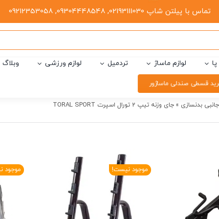
تماس با پیلتن شاپ 02193111030, 09304448548, 09212353058
پا
لوازم ماساژ
تردمیل
لوازم ورزشی
وبلاگ
ید قسطی صندلی ماساژور
جانبی بدنسازی
»
جای وزنه تیپ 2 تورال اسپرت TORAL SPORT
موجود نیست!
موجود ن