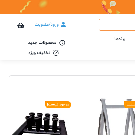
ورود/عضویت
برندها
محصولات جدید
تخفیف ویژه
یست!
موجود نیست!