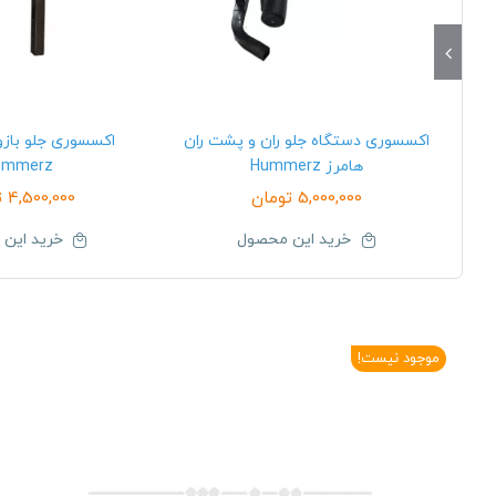
اکسسوری دستگاه جلو ران و پشت ران
اکسسوری جلو بازو 
هامرز Hummerz
ummerz
5,000,000
تومان
4,500,000
ت
خرید این محصول
خرید این
موجود نیست!