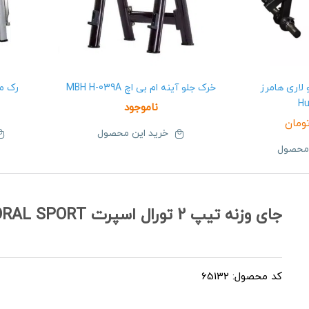
لاری هامرز
خرک جلو آینه ام بی اچ MBH H-039A
رک میله 
H
ناموجود
ومان
خرید این محصول
 محصول
جای وزنه تیپ 2 تورال اسپرت TORAL SPORT
کد محصول: 65132