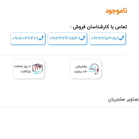
ناموجود
تماس با کارشناسان فروش :
09016036467
09034448548
09212353058
صاویر مشتریان