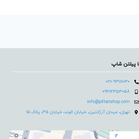
ا پیلتن شاپ
021-93111030
09212353058
info@piltanshop.com
تهران، میدان آرژانتین، خیابان الوند، خیابان 35، پلاک 15