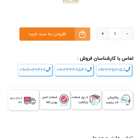
افزودن به سبد خرید
دستگاه
ایزواینرشیال
پیلتن
تماس با کارشناسان فروش :
مدل
09016036467
09034448548
09212353058
PILLTAN
STAND-
PRO
عدد