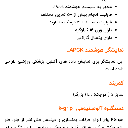
مجهز به سیستم هوشمند JPack
قابلیت انجام بیش از 50 تمرین مختلف
قابلیت نصب 1 تا 4 دیسک متفاوت
دارای وزن 14 کیلوگرم
دارای یکسال گارانتی
نمایشگر هوشمند JAPCK
این نمایشگر برای نمایش داده های آنلاین پزشکی ورزشی طراحی
شده است.
کمربند
سایز S ( کوچک) ، L ( بزرگ)
دستگیره آلومینیومی k-grip
KGrips برای انواع حرکات بدنسازی و فیتنس مثل نشر از جلو، جلو
بازو چکشی، کول هالتر، قایقی و حرکت ددلیفت با دستگاه ­های