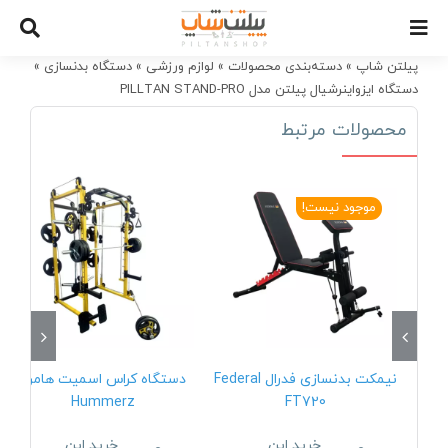
Ski
t
conten
پیلتن شاپ
»
دسته‌بندی محصولات
»
لوازم ورزشی
»
دستگاه بدنسازی
»
دستگاه ایزواینرشیال پیلتن مدل PILLTAN STAND-PRO
محصولات مرتبط
موجود نیست!
نیمکت بدنسازی فدرال Federal
دستگاه کراس اسمیت هامرز
Hummerz
FT720
خرید این
خرید این