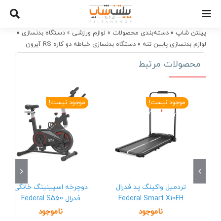
Ski
t
conten
پیلتن شاپ
»
دسته‌بندی محصولات
»
لوازم ورزشی
»
دستگاه بدنسازی
»
لوازم بدنسازی پایین تنه
»
دستگاه بدنسازی خیاطه دو کاره RS آیرون
فیت طرح هویست Iron fit
محصولات مرتبط
موجود نیست!
موجود نیست!
تردمیل واکینگ پد فدرال
دوچرخه اسپینینگ خانگی
Federal Smart X10FH
فدرال Federal S550
ناموجود
ناموجود