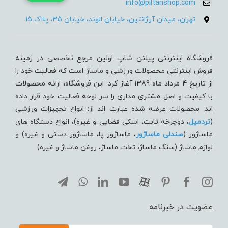
info@piltanshop.com
تهران، میدان آرژانتین، خیابان الوند، خیابان 35، پلاک 15
فروشگاه اینترنتی پیلتن شاپ اولین مرجع تخصصی در زمینه
فروش اینترنتی محصولات ورزشی و ماساژ است که فعالیت خود را
از تاریخ 4 مرداد ماه 1389 آغاز کرد. این فروشگاه، ارائه محصولات
با کیفیت و اصل مشتری مداری را سر لوحه فعالیت خود قرار داده
اند. محصولات عرضه شده عبارت اند از: انواع تجهیزات ورزشی
(
تردميل
، دوچرخه ثابت، اسکی فضایی و غیره)، انواع دستگاه های
ماساژور (
صندلی ماساژور
، ماساژور پا، ماساژور دستی و غیره) و
لوازم ماساژ (سنگ ماساژ، تخت ماساژ، روغن ماساژ و غیره)
عضویت در خبرنامه