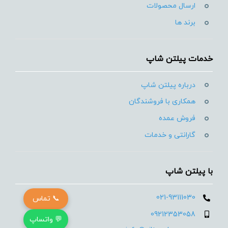
ارسال محصولات
برند ها
خدمات پیلتن شاپ
درباره پیلتن شاپ
همکاری با فروشندگان
فروش عمده
گارانتی و خدمات
با پیلتن شاپ
021-93111030
📞 تماس
09212353058
💬 واتساپ