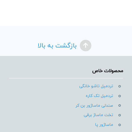
بازگشت به بالا
محصولات خاص
تردمیل تاشو خانگی
تردمیل تک کاره
صندلی ماساژور بن کر
تخت ماساژ برقی
ماساژور پا