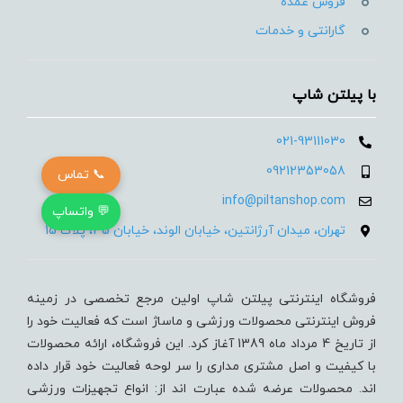
فروش عمده
گارانتی و خدمات
با پیلتن شاپ
021-93111030
09212353058
📞 تماس
info@piltanshop.com
💬 واتساپ
تهران، میدان آرژانتین، خیابان الوند، خیابان 35، پلاک 15
فروشگاه اینترنتی پیلتن شاپ اولین مرجع تخصصی در زمینه
فروش اینترنتی محصولات ورزشی و ماساژ است که فعالیت خود را
از تاریخ 4 مرداد ماه 1389 آغاز کرد. این فروشگاه، ارائه محصولات
با کیفیت و اصل مشتری مداری را سر لوحه فعالیت خود قرار داده
اند. محصولات عرضه شده عبارت اند از: انواع تجهیزات ورزشی