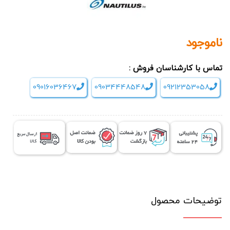
ناموجود
تماس با کارشناسان فروش :
09016036467
09034448548
09212353058
توضیحات محصول