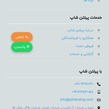
برند ها
خدمات پیلتن شاپ
درباره پیلتن شاپ
📞 تماس
همکاری با فروشندگان
فروش عمده
💬 واتساپ
گارانتی و خدمات
با پیلتن شاپ
021-93111030
09212353058
info@piltanshop.com
تهران، میدان آرژانتین، خیابان الوند، خیابان 35، پلاک 15