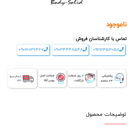
ناموجود
تماس با کارشناسان فروش :
09016036467
09034448548
09212353058
توضیحات محصول