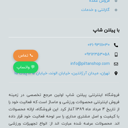
فروش عمده
گارانتی و خدمات
با پیلتن شاپ
021-93111030
09212353058
📞 تماس
info@piltanshop.com
💬 واتساپ
تهران، میدان آرژانتین، خیابان الوند، خیابان 35، پلاک 15
فروشگاه اینترنتی پیلتن شاپ اولین مرجع تخصصی در زمینه
فروش اینترنتی محصولات ورزشی و ماساژ است که فعالیت خود را
از تاریخ 4 مرداد ماه 1389 آغاز کرد. این فروشگاه، ارائه محصولات
با کیفیت و اصل مشتری مداری را سر لوحه فعالیت خود قرار داده
اند. محصولات عرضه شده عبارت اند از: انواع تجهیزات ورزشی