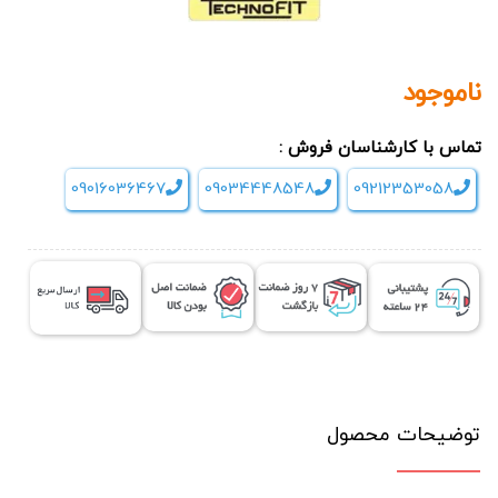
ناموجود
تماس با کارشناسان فروش :
09016036467
09034448548
09212353058
توضیحات محصول