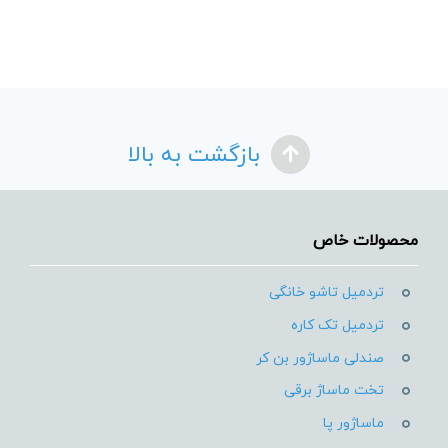
بازگشت به بالا
محصولات خاص
تردمیل تاشو خانگی
تردمیل تک کاره
صندلی ماساژور بن کر
تخت ماساژ برقی
ماساژور پا