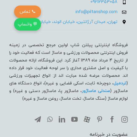
09212353058
📞 تماس
info@piltanshop.com
تهران، میدان آرژانتین، خیابان الوند، خیابان 35، پلاک 15
💬 واتساپ
فروشگاه اینترنتی پیلتن شاپ اولین مرجع تخصصی در زمینه
فروش اینترنتی محصولات ورزشی و ماساژ است که فعالیت خود را
از تاریخ 4 مرداد ماه 1389 آغاز کرد. این فروشگاه، ارائه محصولات
با کیفیت و اصل مشتری مداری را سر لوحه فعالیت خود قرار داده
اند. محصولات عرضه شده عبارت اند از: انواع تجهیزات ورزشی
(
تردميل
، دوچرخه ثابت، اسکی فضایی و غیره)، انواع دستگاه های
ماساژور (
صندلی ماساژور
، ماساژور پا، ماساژور دستی و غیره) و
لوازم ماساژ (سنگ ماساژ، تخت ماساژ، روغن ماساژ و غیره)
عضویت در خبرنامه