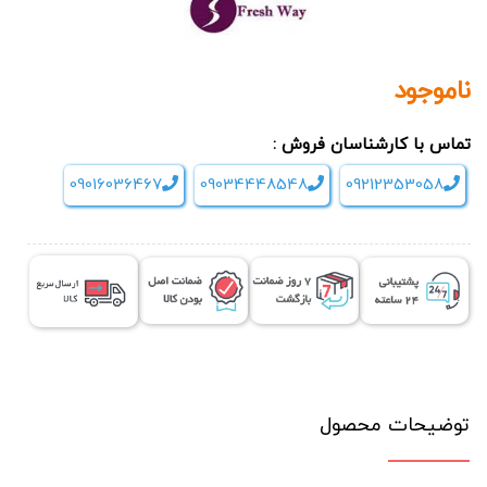
ناموجود
تماس با کارشناسان فروش :
09016036467
09034448548
09212353058
توضیحات محصول