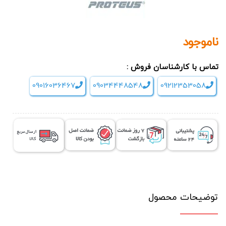
ناموجود
تماس با کارشناسان فروش :
09016036467
09034448548
09212353058
توضیحات محصول