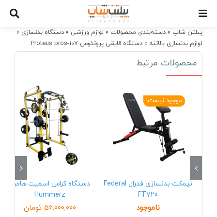
Ski
t
conten
پیلتن شاپ
»
دسته‌بندی محصولات
»
لوازم ورزشی
»
دستگاه بدنسازی
»
لوازم بدنسازی بالاتنه
»
دستگاه قایقی پروتئوس Proteus pros-107
محصولات مرتبط
موجود نیست!
نیمکت بدنسازی فدرال Federal
دستگاه کراس اسمیت هامرز
Hummerz
FT720
ناموجود
56,000,000
تومان