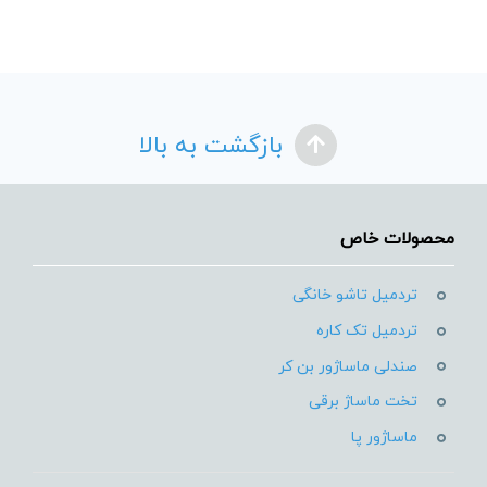
بازگشت به بالا
محصولات خاص
تردمیل تاشو خانگی
تردمیل تک کاره
صندلی ماساژور بن کر
تخت ماساژ برقی
ماساژور پا