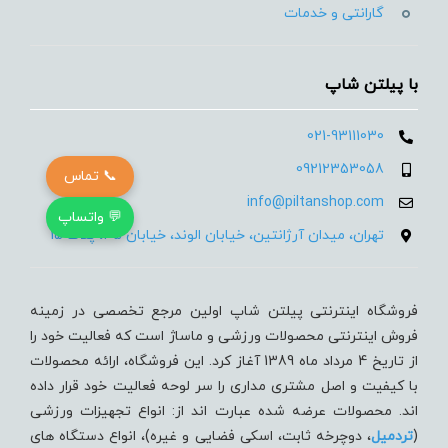
گارانتی و خدمات
با پیلتن شاپ
021-93111030
09212353058
📞 تماس
info@piltanshop.com
💬 واتساپ
تهران، میدان آرژانتین، خیابان الوند، خیابان 35، پلاک 15
فروشگاه اینترنتی پیلتن شاپ اولین مرجع تخصصی در زمینه
فروش اینترنتی محصولات ورزشی و ماساژ است که فعالیت خود را
از تاریخ 4 مرداد ماه 1389 آغاز کرد. این فروشگاه، ارائه محصولات
با کیفیت و اصل مشتری مداری را سر لوحه فعالیت خود قرار داده
اند. محصولات عرضه شده عبارت اند از: انواع تجهیزات ورزشی
(
تردميل
، دوچرخه ثابت، اسکی فضایی و غیره)، انواع دستگاه های