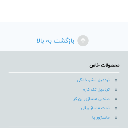
بازگشت به بالا
محصولات خاص
تردمیل تاشو خانگی
تردمیل تک کاره
صندلی ماساژور بن کر
تخت ماساژ برقی
ماساژور پا