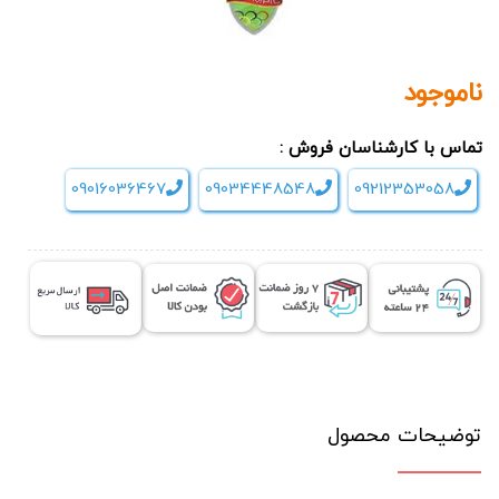
ناموجود
تماس با کارشناسان فروش :
09016036467
09034448548
09212353058
توضیحات محصول