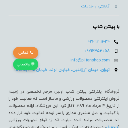
گارانتی و خدمات
با پیلتن شاپ
021-93111030
09212353058
📞 تماس
info@piltanshop.com
💬 واتساپ
تهران، میدان آرژانتین، خیابان الوند، خیابان 35، پلاک 15
فروشگاه اینترنتی پیلتن شاپ اولین مرجع تخصصی در زمینه
فروش اینترنتی محصولات ورزشی و ماساژ است که فعالیت خود را
از تاریخ 4 مرداد ماه 1389 آغاز کرد. این فروشگاه، ارائه محصولات
با کیفیت و اصل مشتری مداری را سر لوحه فعالیت خود قرار داده
اند. محصولات عرضه شده عبارت اند از: انواع تجهیزات ورزشی
(
تردميل
، دوچرخه ثابت، اسکی فضایی و غیره)، انواع دستگاه های