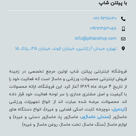
با پیلتن شاپ
021-93111030
09212353058
info@piltanshop.com
تهران، میدان آرژانتین، خیابان الوند، خیابان 35، پلاک 15
فروشگاه اینترنتی پیلتن شاپ اولین مرجع تخصصی در زمینه
فروش اینترنتی محصولات ورزشی و ماساژ است که فعالیت خود را
از تاریخ 4 مرداد ماه 1389 آغاز کرد. این فروشگاه، ارائه محصولات
با کیفیت و اصل مشتری مداری را سر لوحه فعالیت خود قرار داده
اند. محصولات عرضه شده عبارت اند از: انواع تجهیزات ورزشی
(
تردميل
، دوچرخه ثابت، اسکی فضایی و غیره)، انواع دستگاه های
ماساژور (
صندلی ماساژور
، ماساژور پا، ماساژور دستی و غیره) و
لوازم ماساژ (سنگ ماساژ، تخت ماساژ، روغن ماساژ و غیره)