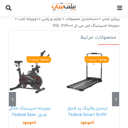
Ski
t
conten
پیلتن شاپ
»
دسته‌بندی محصولات
»
لوازم ورزشی
»
دوچرخه ثابت
»
دوچرخه اسپینینگ اس جی ال SGL SVS001
محصولات مرتبط
موجود نیست!
موجود نیست!
تردمیل واکینگ پد فدرال
دوچرخه اسپینینگ خانگی
Federal Smart X10FH
فدرال Federal S550
ناموجود
ناموجود