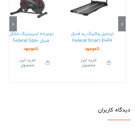
تردمیل واکینگ پد فدرال
دوچرخه اسپینینگ خانگی
Federal Smart X10FH
فدرال Federal S550
ناموجود
ناموجود
خرید این
خرید این
محصول
محصول
دیدگاه کاربران