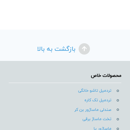
بازگشت به بالا
محصولات خاص
تردمیل تاشو خانگی
تردمیل تک کاره
صندلی ماساژور بن کر
تخت ماساژ برقی
ماساژور پا