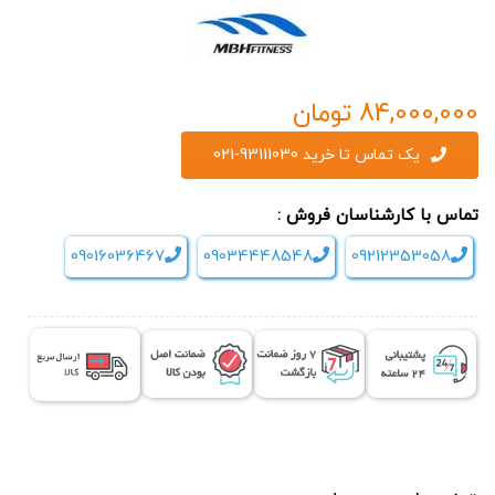
84,000,000
تومان
یک تماس تا خرید 93111030-021
تماس با کارشناسان فروش :
09016036467
09034448548
09212353058