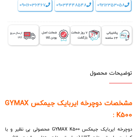
09016036467
09034448548
09212353058
توضیحات محصول
مشخصات دوچرخه ایربایک جیمکس GYMAX
K500 :
دوچرخه ایربایک جیمکس GYMAX K500 محصولی بی نظیر و با