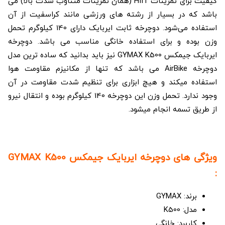
کیفیت برای تمرینات HIIT (همان تمرینات متناوب شدت بالا) می
باشد که در بسیار از رشته های ورزشی مانند کراسفیت از آن
استفاده می‌شود. دوچرخه ثابت ایربایک دارای 140 کیلوگرم تحمل
وزن بوده و برای استفاده خانگی مناسب می باشد. دوچرخه
ایربایک جیمکس GYMAX K500 نیز باید بدانید که ساده ترین مدل
دوچرخه AirBike می باشد که تنها از مکانیزم مقاومت هوا
استفاده میکند و هیچ ابزاری برای تنظیم شدت مقاومت در آن
وجود ندارد. تحمل وزن این دوچرخه 140 کیلوگرم بوده و انتقال نیرو
از طریق تسمه انجام میشود.
ویژگی های دوچرخه ایربایک جیمکس GYMAX K500
:
برند: GYMAX
مدل: K500
کاربرد: خانگی