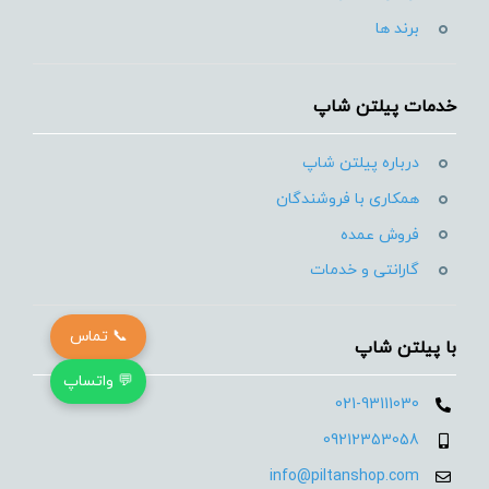
برند ها
خدمات پیلتن شاپ
درباره پیلتن شاپ
همکاری با فروشندگان
فروش عمده
گارانتی و خدمات
📞 تماس
با پیلتن شاپ
💬 واتساپ
021-93111030
09212353058
info@piltanshop.com