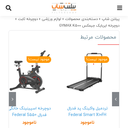
Ski
t
conten
پیلتن شاپ
»
دسته‌بندی محصولات
»
لوازم ورزشی
»
دوچرخه ثابت
»
دوچرخه ایربایک جیمکس GYMAX K500
محصولات مرتبط
موجود نیست!
موجود نیست!
تردمیل واکینگ پد فدرال
دوچرخه اسپینینگ خانگی
Federal Smart X10FH
فدرال Federal S550
ناموجود
ناموجود