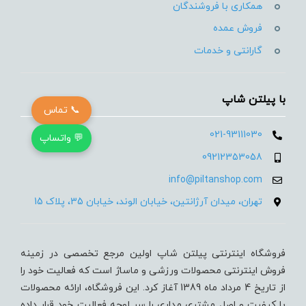
همکاری با فروشندگان
فروش عمده
گارانتی و خدمات
با پیلتن شاپ
📞 تماس
021-93111030
💬 واتساپ
09212353058
info@piltanshop.com
تهران، میدان آرژانتین، خیابان الوند، خیابان 35، پلاک 15
فروشگاه اینترنتی پیلتن شاپ اولین مرجع تخصصی در زمینه
فروش اینترنتی محصولات ورزشی و ماساژ است که فعالیت خود را
از تاریخ 4 مرداد ماه 1389 آغاز کرد. این فروشگاه، ارائه محصولات
با کیفیت و اصل مشتری مداری را سر لوحه فعالیت خود قرار داده