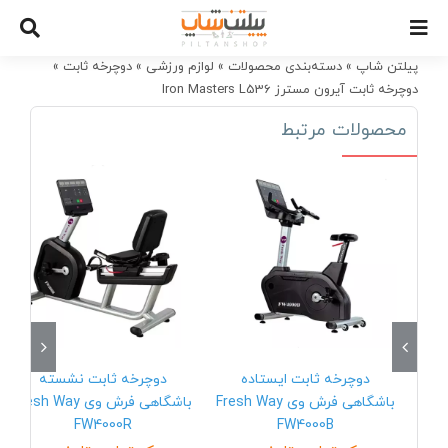
Ski
t
conten
پیلتن شاپ
»
دسته‌بندی محصولات
»
لوازم ورزشی
»
دوچرخه ثابت
»
دوچرخه ثابت آیرون مسترز Iron Masters L536
محصولات مرتبط
دوچرخه ثابت ایستاده
دوچرخه ثابت نشسته
باشگاهی فرش وی Fresh Way
باشگاهی فرش وی Fresh Way
FW4000R
FW4000B